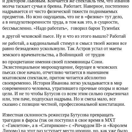
и доктором Львовым. Кончается же спектакль тем, что Иванов
молча таскает сучья и бревна. Работает. Наверное, постепенно
надрывается от чисто физической тяжести поднимаемых
предметов. Но ясно ощущаешь, что не в «физике» тут дело,
а в неодухотворенности труда, в том как это, в сущности,
бессмысленно. «Надо работать»,  говорил барон Тузенбах
в другой чеховской пьесе. Ну и что из этого вышло? Работай 
не работай, а кардинальный стимул и смысл твоей жизни все
равно безнадежно ускользнули. Так Астров устал от маеты
земского врачевательства, а Войницкий  от трудов
во процветание имения своей племянницы Сони.
Экзистенциальное мироощущение, берущее в чеховских
пьесах свое начало, отчетливо читается в нынешнем
мхатовском спектакле, притом читается абсолютно
своевременно. История Иванова легко укладывается в мир
современного человека, утратившего прочные опоры и ясные
цели. И не то чтобы Бутусов со всем этим сильно серьезничал
или, тем паче, подпускал надрыва. Но и смеха мало, все
сказано с позиции честной, профессиональной констатации.
Известная склонность режиссера Бутусова превращать
трагедии в фарсы (так он поступил в свое время в МХТ
с «Гамлетом», а в «Сатириконе» с «Ричардом III» и «Королем
Лиром») на этот раз уступает место иронии, но, как уже было