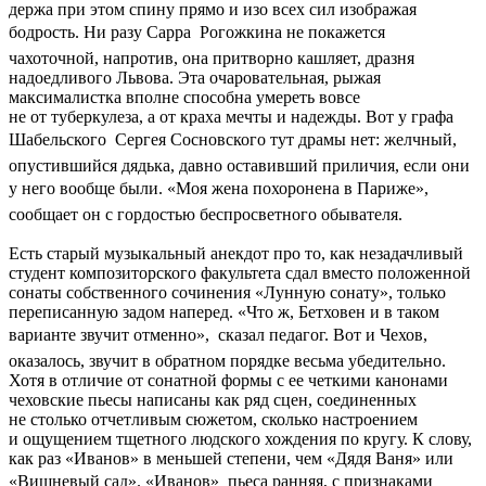
держа при этом спину прямо и изо всех сил изображая
бодрость. Ни разу Сарра  Рогожкина не покажется
чахоточной, напротив, она притворно кашляет, дразня
надоедливого Львова. Эта очаровательная, рыжая
максималистка вполне способна умереть вовсе
не от туберкулеза, а от краха мечты и надежды. Вот у графа
Шабельского  Сергея Сосновского тут драмы нет: желчный,
опустившийся дядька, давно оставивший приличия, если они
у него вообще были. «Моя жена похоронена в Париже», 
сообщает он с гордостью беспросветного обывателя.
Есть старый музыкальный анекдот про то, как незадачливый
студент композиторского факультета сдал вместо положенной
сонаты собственного сочинения «Лунную сонату», только
переписанную задом наперед. «Что ж, Бетховен и в таком
варианте звучит отменно»,  сказал педагог. Вот и Чехов,
оказалось, звучит в обратном порядке весьма убедительно.
Хотя в отличие от сонатной формы с ее четкими канонами
чеховские пьесы написаны как ряд сцен, соединенных
не столько отчетливым сюжетом, сколько настроением
и ощущением тщетного людского хождения по кругу. К слову,
как раз «Иванов» в меньшей степени, чем «Дядя Ваня» или
«Вишневый сад». «Иванов»  пьеса ранняя, с признаками