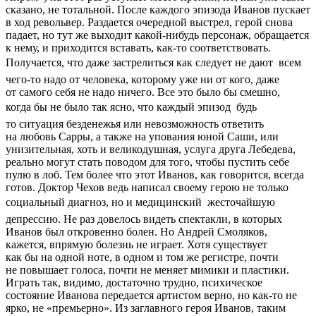
сказано, не тотальной. После каждого эпизода Иванов пускает
в ход револьвер. Раздается очередной выстрел, герой снова
падает, но тут же выходит какой-нибудь персонаж, обращается
к нему, и приходится вставать, как-то соответствовать.
Получается, что даже застрелиться как следует не дают  всем
чего-то надо от человека, которому уже ни от кого, даже
от самого себя не надо ничего. Все это было бы смешно,
когда бы не было так ясно, что каждый эпизод  будь
то ситуация безденежья или невозможность ответить
на любовь Сарры, а также на упования юной Саши, или
унизительная, хоть и великодушная, услуга друга Лебедева,
реально могут стать поводом для того, чтобы пустить себе
пулю в лоб. Тем более что этот Иванов, как говорится, всегда
готов. Доктор Чехов ведь написал своему герою не только
социальный диагноз, но и медицинский  жесточайшую
депрессию. Не раз довелось видеть спектакли, в которых
Иванов был откровенно болен. Но Андрей Смоляков,
кажется, впрямую болезнь не играет. Хотя существует
как бы на одной ноте, в одном и том же регистре, почти
не повышает голоса, почти не меняет мимики и пластики.
Играть так, видимо, достаточно трудно, психическое
состояние Иванова передается артистом верно, но как-то не
ярко, не «премьерно». Из заглавного героя Иванов, таким