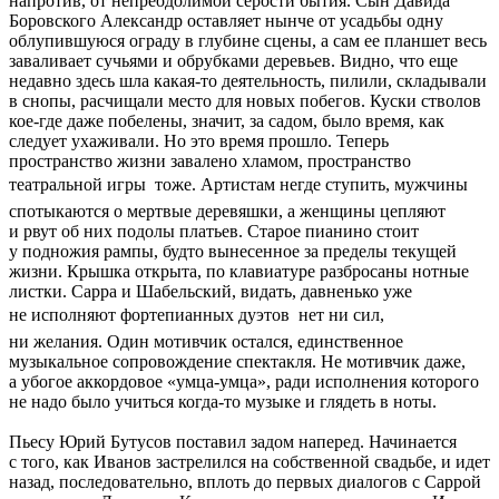
напротив, от непреодолимой серости бытия. Сын Давида
Боровского Александр оставляет нынче от усадьбы одну
облупившуюся ограду в глубине сцены, а сам ее планшет весь
заваливает сучьями и обрубками деревьев. Видно, что еще
недавно здесь шла какая-то деятельность, пилили, складывали
в снопы, расчищали место для новых побегов. Куски стволов
кое-где даже побелены, значит, за садом, было время, как
следует ухаживали. Но это время прошло. Теперь
пространство жизни завалено хламом, пространство
театральной игры  тоже. Артистам негде ступить, мужчины
спотыкаются о мертвые деревяшки, а женщины цепляют
и рвут об них подолы платьев. Старое пианино стоит
у подножия рампы, будто вынесенное за пределы текущей
жизни. Крышка открыта, по клавиатуре разбросаны нотные
листки. Сарра и Шабельский, видать, давненько уже
не исполняют фортепианных дуэтов  нет ни сил,
ни желания. Один мотивчик остался, единственное
музыкальное сопровождение спектакля. Не мотивчик даже,
а убогое аккордовое «умца-умца», ради исполнения которого
не надо было учиться когда-то музыке и глядеть в ноты.
Пьесу Юрий Бутусов поставил задом наперед. Начинается
с того, как Иванов застрелился на собственной свадьбе, и идет
назад, последовательно, вплоть до первых диалогов с Саррой