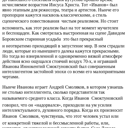
исчисляемое возрастом Иисуса Христа. Тот «Иванов» был
явно этапным для режиссера, театра и артистов. Нынче его
пропорции кажутся насквозь классическими, а стиль
сценического повествования  чистым реализмом. Но стоит
вспомнить, как этот реализм был на тот момент мучителен
и беспощаден. Как смотрелась выстроенная на cцене Давидом
Боровским старинная усадьба  это был прекрасный
и неотвратимо приходящий в запустение мир. В нем страдали
люди, которые из нынешнего далека кажутся прекрасными.
Но тогда во взнервленной и одновременно вязкой атмосфере
действия ясно ощущался стоячий воздух 70-х, и игравший
Иванова Иннокентий Смоктуновский был совершенным
интеллигентом застойной эпохи со всеми его малоприятными
чертами.
Нынче Иванова играет Андрей Смоляков, в котором узнаешь
не столько интеллигента, сколько представителя так
называемого среднего класса. Когда Иванов  Смоктуновский
говорил, что он «надорвался», приходили на ум усилия
интеллектуального, духовного порядка. Когда их произносит
Иванов  Смоляков, чувствуешь, что этот человек устал или
от конкретной тяжелой и бессмысленной работы, или,