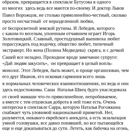
образом, превращается в спектакле Бутусова в одного
из многих  здесь ведь все маются по-своему. И доктор Львов 
Павел Ворожцов, не столько прямолинейно-честный, сколько
просто несчастный  от неразделенной любви,
от беспросветной земской рутины. И Лебедев, которого
с каким-то веселым, упоенным отчаянием играет Игорь
Золотовицкий. Славный, простодушный выпивоха любит
порассуждать под водочку, общество любит, типичный
экстраверт. Но жена (Полина Медведева)  скряга, и с дочкой
Сашей все неладно. Проходное вроде замечание супруге:
«Дай людям закусить»,  он превращает в целый вопль-
монолог. Этот Лебедев, быть может, и проще организован, чем
его друг Иванов, его искомая гармония всего лишь 
в нормальных человеческих взаимоотношениях, но ведь и они
здесь недостижимы. Саша  Наталья Швец будто унаследовала
от своей мамаши что-то прямолинейное, непробиваемое,
а вместе с тем отцовская доброта в ней тоже есть. Очень
интересна в спектакле Сарра, которую Наталья Рогожкина
снабжает чуть уловимой национальной приметой. Нет,
разумеется, никакого еврейского анекдота, а есть экзальтация
умной головушки, все давно понявшей, но все пытающейся
еще и еще докапываться до сути. Лететь, как бабочка на огонь,