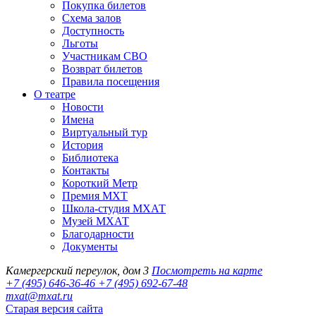
Покупка билетов
Схема залов
Доступность
Льготы
Участникам СВО
Возврат билетов
Правила посещения
О театре
Новости
Имена
Виртуальный тур
История
Библиотека
Контакты
Короткий Метр
Премия МХТ
Школа-студия МХАТ
Музей МХАТ
Благодарности
Документы
Камергерский переулок, дом 3
Посмотреть на карте
+7 (495) 646-36-46
+7 (495) 692-67-48‬
mxat@mxat.ru
Старая версия сайта