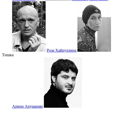
Роза Хайруллина
Тишка
Армэн Арушанян