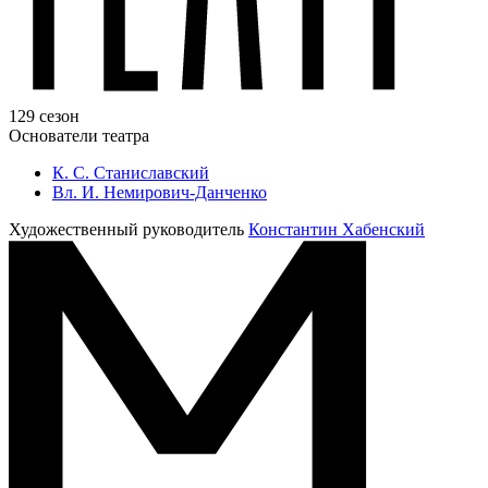
129 сезон
Основатели театра
К. С. Станиславский
Вл. И. Немирович-Данченко
Художественный руководитель
Константин Хабенский