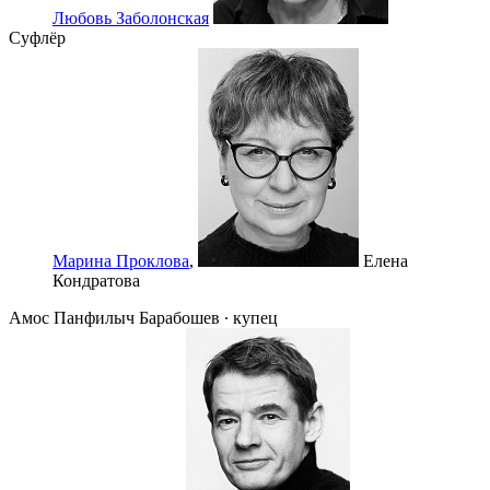
Любовь Заболонская
Суфлёр
Марина Проклова
,
Eлена
Кондратова
Амос Панфилыч Барабошев ∙ купец