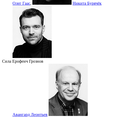
Олег Гаас
,
Никита Бурячёк
Сила Ерофеич Грознов
Авангард Леонтьев