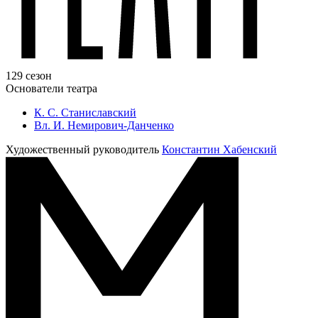
129 сезон
Основатели театра
К. С. Станиславский
Вл. И. Немирович-Данченко
Художественный руководитель
Константин Хабенский