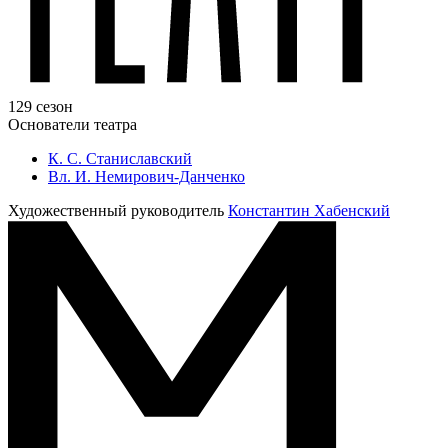
129 сезон
Основатели театра
К. С. Станиславский
Вл. И. Немирович-Данченко
Художественный руководитель
Константин Хабенский