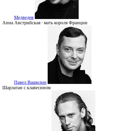
Медведев
Анна Австрийская ∙ мать короля Франции
Павел Ващилин
Шарлатан с клавесином