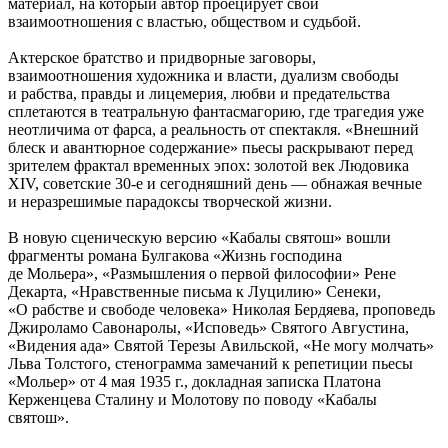
материал, на который автор проецирует свои
взаимоотношения с властью, обществом и судьбой.
Актерское братство и придворные заговоры,
взаимоотношения художника и власти, дуализм свободы
и рабства, правды и лицемерия, любви и предательства
сплетаются в театральную фантасмагорию, где трагедия уже
неотличима от фарса, а реальность от спектакля. «Внешний
блеск и авантюрное содержание» пьесы раскрывают перед
зрителем фрактал временных эпох: золотой век Людовика
XIV, советские 30-е и сегодняшний день — обнажая вечные
и неразрешимые парадоксы творческой жизни.
В новую сценическую версию «Кабалы святош» вошли
фрагменты романа Булгакова «Жизнь господина
де Мольера», «Размышления о первой философии» Рене
Декарта, «Нравственные письма к Луцилию» Сенеки,
«О рабстве и свободе человека» Николая Бердяева, проповедь
Джироламо Савонаролы, «Исповедь» Святого Августина,
«Видения ада» Святой Терезы Авильской, «Не могу молчать»
Льва Толстого, cтенограмма замечаний к репетиции пьесы
«Мольер» от 4 мая 1935 г., докладная записка Платона
Керженцева Сталину и Молотову по поводу «Кабалы
cвятош».