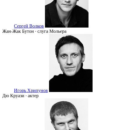
Сергей Волков
Жан-Жак Бутон ∙ слуга Мольера
Игорь Хрипунов
Дю Круази ∙ актер