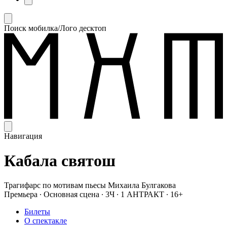
Поиск мобилка/Лого десктоп
Навигация
Кабала святош
Трагифарс по мотивам пьесы Михаила Булгакова
Премьера
∙
Основная сцена
∙
3Ч
∙
1 АНТРАКТ
∙
16+
Билеты
О спектакле