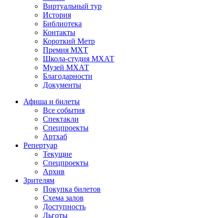
Виртуальный тур
История
Библиотека
Контакты
Короткий Метр
Премия МХТ
Школа-студия МХАТ
Музей МХАТ
Благодарности
Документы
Афиша и билеты
Все события
Спектакли
Спецпроекты
Артхаб
Репертуар
Текущие
Спецпроекты
Архив
Зрителям
Покупка билетов
Схема залов
Доступность
Льготы