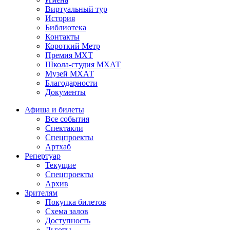
Виртуальный тур
История
Библиотека
Контакты
Короткий Метр
Премия МХТ
Школа-студия МХАТ
Музей МХАТ
Благодарности
Документы
Афиша и билеты
Все события
Спектакли
Спецпроекты
Артхаб
Репертуар
Текущие
Спецпроекты
Архив
Зрителям
Покупка билетов
Схема залов
Доступность
Льготы