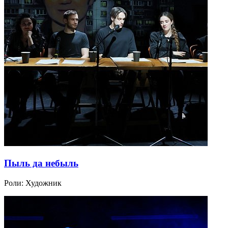
Пыль да небыль
Роли:
Художник