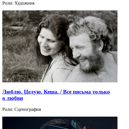
Роли:
Художник
Люблю. Целую. Кеша. / Все письма только
о любви
Роли:
Сценография