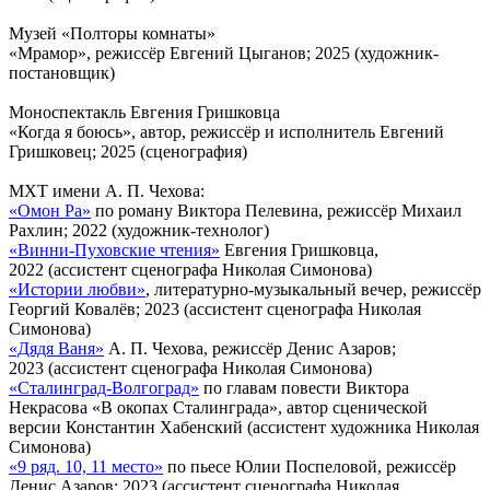
Музей «Полторы комнаты»
«Мрамор», режиссёр Евгений Цыганов; 2025 (художник-
постановщик)
Моноспектакль Евгения Гришковца
«Когда я боюсь», автор, режиссёр и исполнитель Евгений
Гришковец; 2025 (сценография)
МХТ имени А. П. Чехова:
«Омон Ра»
по роману Виктора Пелевина, режиссёр Михаил
Рахлин; 2022 (художник-технолог)
«Винни-Пуховские чтения»
Евгения Гришковца,
2022 (ассистент сценографа Николая Симонова)
«Истории любви»
, литературно-музыкальный вечер, режиссёр
Георгий Ковалёв; 2023 (ассистент сценографа Николая
Симонова)
«Дядя Ваня»
А. П. Чехова, режиссёр Денис Азаров;
2023 (ассистент сценографа Николая Симонова)
«Сталинград-Волгоград»
по главам повести Виктора
Некрасова «В окопах Сталинграда», автор сценической
версии Константин Хабенский (ассистент художника Николая
Симонова)
«9 ряд. 10, 11 место»
по пьесе Юлии Поспеловой, режиссёр
Денис Азаров; 2023 (ассистент сценографа Николая