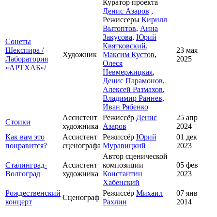
Куратор проекта
Денис Азаров
,
Режиссеры
Кирилл
Вытоптов
,
Анна
Закусова
,
Юрий
Сонеты
Квятковский
,
Шекспира /
23 мая
Художник
Максим Кустов
,
Лаборатория
2025
Олеся
«АРТХАБ»/
Невмержицкая
,
Денис Парамонов
,
Алексей Размахов
,
Владимир Раннев
,
Иван Рябенко
Ассистент
Режиссёр
Денис
25 апр
Стоики
художника
Азаров
2024
Как вам это
Ассистент
Режиссёр
Юрий
01 дек
понравится?
сценографа
Муравицкий
2023
Автор сценической
Сталинград-
Ассистент
композиции
05 фев
Волгоград
художника
Константин
2023
Хабенский
Рождественский
Режиссёр
Михаил
07 янв
Сценограф
концерт
Рахлин
2014