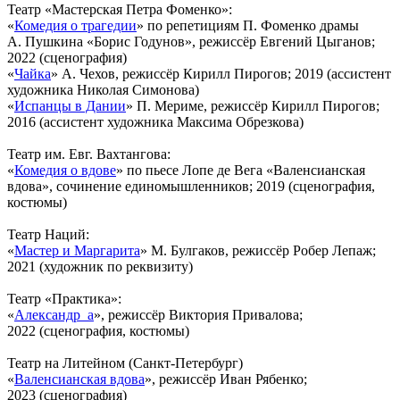
Театр «Мастерская Петра Фоменко»:
«
Комедия о трагедии
» по репетициям П. Фоменко драмы
А. Пушкина «Борис Годунов», режиссёр Евгений Цыганов;
2022 (сценография)
«
Чайка
» А. Чехов, режиссёр Кирилл Пирогов; 2019 (ассистент
художника Николая Симонова)
«
Испанцы в Дании
» П. Мериме, режиссёр Кирилл Пирогов;
2016 (ассистент художника Максима Обрезкова)
Театр им. Евг. Вахтангова:
«
Комедия о вдове
» по пьесе Лопе де Вега «Валенсианская
вдова», сочинение единомышленников; 2019 (сценография,
костюмы)
Театр Наций:
«
Мастер и Маргарита
» М. Булгаков, режиссёр Робер Лепаж;
2021 (художник по реквизиту)
Театр «Практика»:
«
Александр_а
», режиссёр Виктория Привалова;
2022 (сценография, костюмы)
Театр на Литейном (Санкт-Петербург)
«
Валенсианская вдова
», режиссёр Иван Рябенко;
2023 (сценография)