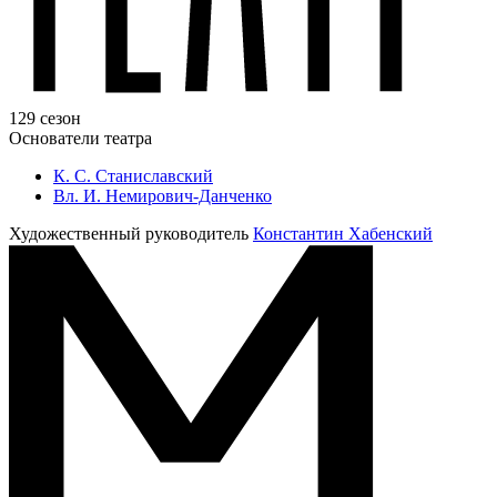
129 сезон
Основатели театра
К. С. Станиславский
Вл. И. Немирович-Данченко
Художественный руководитель
Константин Хабенский