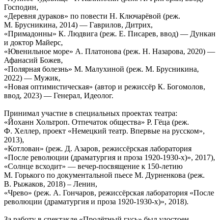
Господин,
«Деревня дураков» по повести Н. Ключарёвой (реж.
М. Брусникина, 2014) — Гаврилов, Дитрих,
«Примадонны» К. Людвига (реж. Е. Писарев, ввод) — Дункан
и доктор Майерс,
«Ювенильное море» А. Платонова (реж. Н. Назарова, 2020) —
Афанасий Божев,
«Полярная болезнь» М. Малухиной (реж. М. Брусникина,
2022) — Мужик,
«Новая оптимистическая» (автор и режиссёр К. Богомолов,
ввод, 2023) — Генерал, Идеолог.
Принимал участие в специальных проектах театра:
«Йоханн Хольтроп. Отпечаток общества» Р. Гёца (реж.
Ф. Хеллер, проект «Немецкий театр. Впервые на русском»,
2013),
«Котлован» (реж. Д. Азаров, режиссёрская лаборатория
«После революции (драматургия и проза 1920-1930-х)», 2017),
«Солнце всходит» — вечер-посвящение к 150-летию
М. Горького по документальной пьесе М. Дурненкова (реж.
В. Рыжаков, 2018) – Ленин,
«Чрево» (реж. А. Гончаров, режиссёрская лаборатория «После
революции (драматургия и проза 1920-1930-х)», 2018).
За работу в спектакле «Пролётный гусь» был удостоен