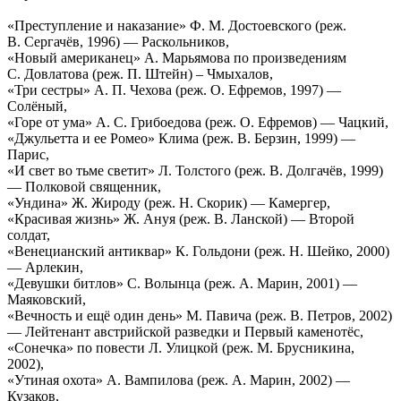
«Преступление и наказание» Ф. М. Достоевского (реж.
В. Сергачёв, 1996) — Раскольников,
«Новый американец» А. Марьямова по произведениям
С. Довлатова (реж. П. Штейн) – Чмыхалов,
«Три сестры» А. П. Чехова (реж. О. Ефремов, 1997) —
Солёный,
«Горе от ума» А. С. Грибоедова (реж. О. Ефремов) — Чацкий,
«Джульетта и ее Ромео» Клима (реж. В. Берзин, 1999) —
Парис,
«И свет во тьме светит» Л. Толстого (реж. В. Долгачёв, 1999)
— Полковой священник,
«Ундина» Ж. Жироду (реж. Н. Скорик) — Камергер,
«Красивая жизнь» Ж. Ануя (реж. В. Ланской) — Второй
солдат,
«Венецианский антиквар» К. Гольдони (реж. Н. Шейко, 2000)
— Арлекин,
«Девушки битлов» С. Волынца (реж. А. Марин, 2001) —
Маяковский,
«Вечность и ещё один день» М. Павича (реж. В. Петров, 2002)
— Лейтенант австрийской разведки и Первый каменотёс,
«Сонечка» по повести Л. Улицкой (реж. М. Брусникина,
2002),
«Утиная охота» А. Вампилова (реж. А. Марин, 2002) —
Кузаков,