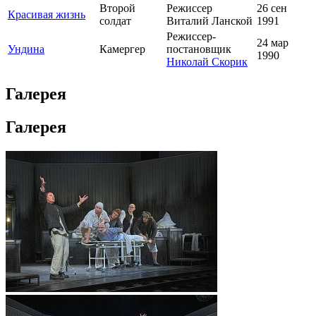
Второй
Режиссер
26 сен
Красивая жизнь
солдат
Виталий Ланской
1991
Режиссер-
24 мар
Ундина
Камергер
постановщик
1990
Николай Скорик
Галерея
Галерея