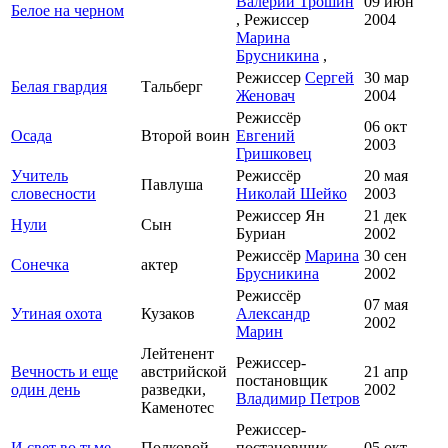
Валерий Трошин
09 июн
Белое на черном
, Режиссер
2004
Марина
Брусникина
,
Режиссер
Сергей
30 мар
Белая гвардия
Тальберг
Женовач
2004
Режиссёр
06 окт
Осада
Второй воин
Евгений
2003
Гришковец
Учитель
Режиссёр
20 мая
Павлуша
словесности
Николай Шейко
2003
Режиссер Ян
21 дек
Нули
Сын
Буриан
2002
Режиссёр
Марина
30 сен
Сонечка
актер
Брусникина
2002
Режиссёр
07 мая
Утиная охота
Кузаков
Александр
2002
Марин
Лейтенент
Режиссер-
Вечность и еще
австрийской
21 апр
постановщик
один день
разведки,
2002
Владимир Петров
Каменотес
Режиссер-
И свет во тьме
Полковой
постановщик
05 окт