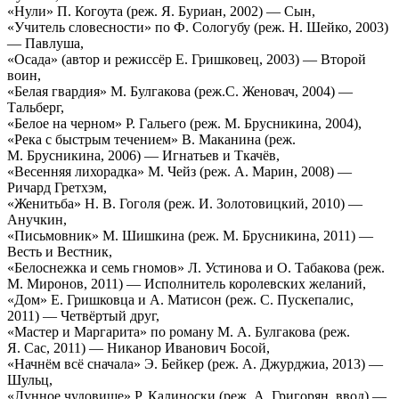
«Нули» П. Когоута (реж. Я. Буриан, 2002) — Сын,
«Учитель словесности» по Ф. Сологубу (реж. Н. Шейко, 2003)
— Павлуша,
«Осада» (автор и режиссёр Е. Гришковец, 2003) — Второй
воин,
«Белая гвардия» М. Булгакова (реж.С. Женовач, 2004) —
Тальберг,
«Белое на черном» Р. Гальего (реж. М. Брусникина, 2004),
«Река с быстрым течением» В. Маканина (реж.
М. Брусникина, 2006) — Игнатьев и Ткачёв,
«Весенняя лихорадка» М. Чейз (реж. А. Марин, 2008) —
Ричард Гретхэм,
«Женитьба» Н. В. Гоголя (реж. И. Золотовицкий, 2010) —
Анучкин,
«Письмовник» М. Шишкина (реж. М. Брусникина, 2011) —
Весть и Вестник,
«Белоснежка и семь гномов» Л. Устинова и О. Табакова (реж.
М. Миронов, 2011) — Исполнитель королевских желаний,
«Дом» Е. Гришковца и А. Матисон (реж. С. Пускепалис,
2011) — Четвёртый друг,
«Мастер и Маргарита» по роману М. А. Булгакова (реж.
Я. Сас, 2011) — Никанор Иванович Босой,
«Начнём всё сначала» Э. Бейкер (реж. А. Джурджиа, 2013) —
Шульц,
«Лунное чудовище» Р. Калиноски (реж. А. Григорян, ввод) —