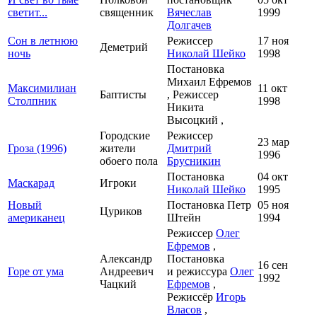
светит...
священник
Вячеслав
1999
Долгачев
Сон в летнюю
Режиссер
17 ноя
Деметрий
ночь
Николай Шейко
1998
Постановка
Михаил Ефремов
Максимилиан
11 окт
Баптисты
, Режиссер
Столпник
1998
Никита
Высоцкий ,
Городские
Режиссер
23 мар
Гроза (1996)
жители
Дмитрий
1996
обоего пола
Брусникин
Постановка
04 окт
Маскарад
Игроки
Николай Шейко
1995
Новый
Постановка Петр
05 ноя
Цуриков
американец
Штейн
1994
Режиссер
Олег
Ефремов
,
Александр
Постановка
16 сен
Горе от ума
Андреевич
и режиссура
Олег
1992
Чацкий
Ефремов
,
Режиссёр
Игорь
Власов
,