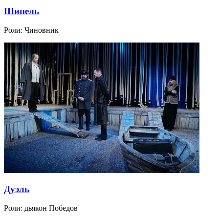
Шинель
Роли:
Чиновник
Дуэль
Роли:
дьякон Победов