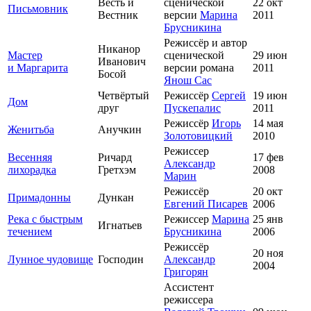
Весть и
сценической
22 окт
Письмовник
Вестник
версии
Марина
2011
Брусникина
Режиссёр и автор
Никанор
Мастер
сценической
29 июн
Иванович
и Маргарита
версии романа
2011
Босой
Янош Сас
Четвёртый
Режиссёр
Сергей
19 июн
Дом
друг
Пускепалис
2011
Режиссёр
Игорь
14 мая
Женитьба
Анучкин
Золотовицкий
2010
Режиссер
Весенняя
Ричард
17 фев
Александр
лихорадка
Гретхэм
2008
Марин
Режиссёр
20 окт
Примадонны
Дункан
Евгений Писарев
2006
Река с быстрым
Режиссер
Марина
25 янв
Игнатьев
течением
Брусникина
2006
Режиссёр
20 ноя
Лунное чудовище
Господин
Александр
2004
Григорян
Ассистент
режиссера