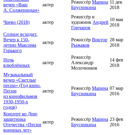
Режиссёр
Марина
11 дек
вечер «Ваш
актер
Брусникина
2018
А. Солженицын»
Режиссёр и
10 мая
Чрево (2018)
актер
художник
Андрей
2018
Гончаров
Солнце всходит.
Вечер к 150-
Режиссёр
Виктор
28 мар
актер
летию Максима
Рыжаков
2018
Горького
Режиссёр
Ночь
14 фев
актер
Александр
влюблённых
2018
Молочников
Музыкальный
вечер «Светлые
песни» (Год кино.
Режиссёр
Марина
07 мар
Песни
актер
Брусникина
2016
из кинофильмов
1930-1950-х
годов)
Концерт ко Дню
защитника
Режиссёр
Марина
23 фев
актер
Отечества «Песни
Брусникина
2016
военных лет»