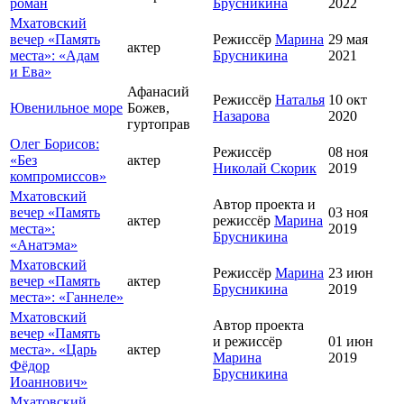
роман
Брусникина
2022
Мхатовский
вечер «Память
Режиссёр
Марина
29 мая
актер
места»: «Адам
Брусникина
2021
и Ева»
Афанасий
Режиссёр
Наталья
10 окт
Ювенильное море
Божев,
Назарова
2020
гуртоправ
Олег Борисов:
Режиссёр
08 ноя
«Без
актер
Николай Скорик
2019
компромиссов»
Мхатовский
Автор проекта и
вечер «Память
03 ноя
актер
режиссёр
Марина
места»:
2019
Брусникина
«Анатэма»
Мхатовский
Режиссёр
Марина
23 июн
вечер «Память
актер
Брусникина
2019
места»: «Ганнеле»
Мхатовский
Автор проекта
вечер «Память
и режиссёр
01 июн
места». «Царь
актер
Марина
2019
Фёдор
Брусникина
Иоаннович»
Мхатовский