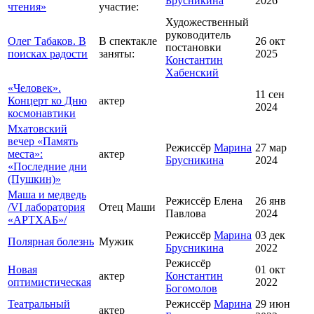
Брусникина
2026
чтения»
участие:
Художественный
руководитель
Олег Табаков. В
В спектакле
26 окт
постановки
поисках радости
заняты:
2025
Константин
Хабенский
«Человек».
11 сен
Концерт ко Дню
актер
2024
космонавтики
Мхатовский
вечер «Память
Режиссёр
Марина
27 мар
места»:
актер
Брусникина
2024
«Последние дни
(Пушкин)»
Маша и медведь
Режиссёр Елена
26 янв
/VI лаборатория
Отец Маши
Павлова
2024
«АРТХАБ»/
Режиссёр
Марина
03 дек
Полярная болезнь
Мужик
Брусникина
2022
Режиссёр
Новая
01 окт
актер
Константин
оптимистическая
2022
Богомолов
Театральный
Режиссёр
Марина
29 июн
актер