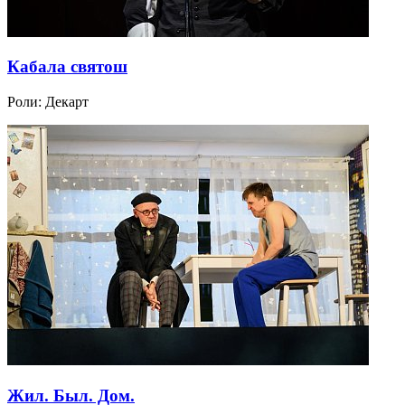
Кабала святош
Роли:
Декарт
Жил. Был. Дом.