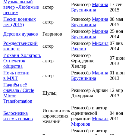
Музыкальный
Режиссёр
Марина
17 сен
вечер «Любимые
актер
Брусникина
2015
песни»
Песни военных
Режиссёр
Марина
08 мая
актер
лет (2015)
Брусникина
2015
Режиссёр
Марина
25 ноя
Деревня дураков
Гаврилов
Брусникина
2014
Рождественский
Режиссёр
Михаил
07 янв
актер
концерт
Рахлин
2014
Йоханн Хольтроп.
Режиссёр
07 июн
Отпечаток
актер
Фридерике
2013
общества
Хеллер
Ночь поэзии
Режиссёр
Марина
01 июн
актер
в МХТ
Брусникина
2013
Начнём всё
сначала / Circle
Режиссёр Адриан
12 апр
Шульц
Mirror
Джурджиа
2013
Transformation
Режиссёр и автор
Исполнитель
Белоснежка
сценической
04 ноя
королевских
и семь гномов
редакции
Михаил
2011
желаний
Миронов
Режиссёр и автор