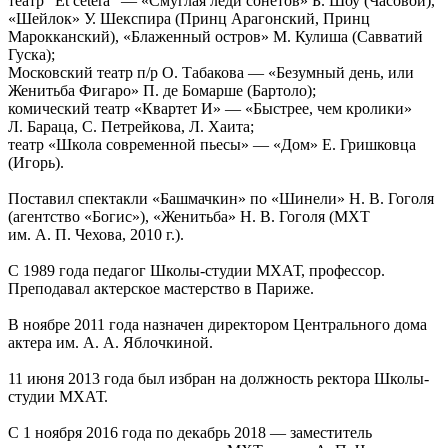
театр "Et cetera" — «Смуглая леди сонетов» Б. Шоу (Часовой),
«Шейлок» У. Шекспира (Принц Арагонский, Принц
Марокканский), «Блаженный остров» М. Кулиша (Савватий
Гуска);
Московский театр п/р О. Табакова — «Безумный день, или
Женитьба Фигаро» П. де Бомарше (Бартоло);
комический театр «Квартет И» — «Быстрее, чем кролики»
Л. Бараца, С. Петрейкова, Л. Хаита;
театр «Школа современной пьесы» — «Дом» Е. Гришковца
(Игорь).
Поставил спектакли «Башмачкин» по «Шинели» Н. В. Гоголя
(агентство «Богис»), «Женитьба» Н. В. Гоголя (МХТ
им. А. П. Чехова, 2010 г.).
С 1989 года педагог Школы-студии МХАТ, профессор.
Преподавал актерское мастерство в Париже.
В ноябре 2011 года назначен директором Центрального дома
актера им. А. А. Яблочкиной.
11 июня 2013 года был избран на должность ректора Школы-
студии МХАТ.
С 1 ноября 2016 года по декабрь 2018 — заместитель