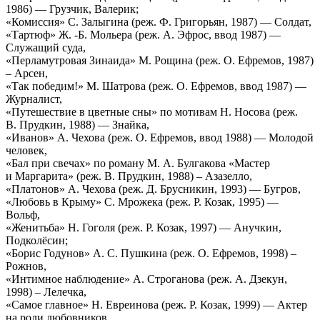
1986) — Грузчик, Валерик;
«Комиссия» С. Залыгина (реж. Ф. Григорьян, 1987) — Солдат,
«Тартюф» Ж. -Б. Мольера (реж. А. Эфрос, ввод 1987) —
Служащий суда,
«Перламутровая Зинаида» М. Рощина (реж. О. Ефремов, 1987)
– Арсен,
«Так победим!» М. Шатрова (реж. О. Ефремов, ввод 1987) —
Журналист,
«Путешествие в цветные сны» по мотивам Н. Носова (реж.
В. Прудкин, 1988) — Знайка,
«Иванов» А. Чехова (реж. О. Ефремов, ввод 1988) — Молодой
человек,
«Бал при свечах» по роману М. А. Булгакова «Мастер
и Маргарита» (реж. В. Прудкин, 1988) – Азазелло,
«Платонов» А. Чехова (реж. Д. Брусникин, 1993) — Бугров,
«Любовь в Крыму» С. Мрожека (реж. Р. Козак, 1995) —
Вольф,
«Женитьба» Н. Гоголя (реж. Р. Козак, 1997) — Анучкин,
Подколёсин;
«Борис Годунов» А. С. Пушкина (реж. О. Ефремов, 1998) –
Рожнов,
«Интимное наблюдение» А. Строганова (реж. А. Дзекун,
1998) – Лелечка,
«Самое главное» Н. Евреинова (реж. Р. Козак, 1999) — Актер
на роли любовников,