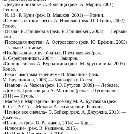
«Девушки битлов» С. Волынца (реж. А. Марин, 2001) —
Пеппер,
«№ 13» Р. Куни (реж. В. Машков, 2001) — Ронни,
«Гамлет в остром соусе» А. Николаи (реж. П. Штейн, 2002) —
Гелиос,
«Осада» Е. Гришковца (реж. Е. Гришковец, 2003) — Первый
воин,
«Последняя жертва» А. Островского (реж. Ю. Ерёмин, 2003)
— Салай Салтаныч,
«Изображая жертву» братьев Пресняковых (реж.
К. Серебренников, 2004) — Закиров,
«Солнце сияло» А. Курчаткина (реж. М. Брусникина, 2005) —
Конёв,
«Река с быстрым течением» В. Маканина (реж.
М. Брусникина, 2006) — Ключарёв и Сосед,
«Иванов» А. Чехова (реж. Ю. Бутусов, 2009) — Лебедев,
«Дом» Е. Гришковца и А. Матисон (реж. С. Пускепалис,
2011) — Игорь,
«Мастер и Маргарита» по роману М. А. Булгакова (реж.
Я. Сас, 2011) — Михаил Александрович Берлиоз,
«Начнем все сначала» Э. Бейкер (реж. А. Джуржиа, 2013) —
Джеймс,
«Пьяные» (реж. В. Рыжаков, 2014) — Карл,
«Иллюзии» (реж. В. Рыжаков, 2015),
«По По» Е. Гришковца (2016),