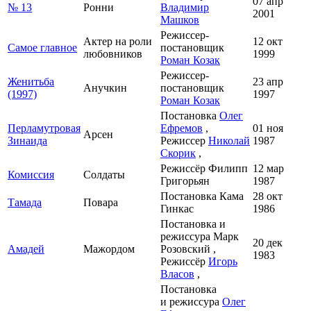
07 апр
№ 13
Ронни
Владимир
2001
Машков
Режиссер-
Актер на роли
12 окт
Самое главное
постановщик
любовников
1999
Роман Козак
Режиссер-
Женитьба
23 апр
Анучкин
постановщик
(1997)
1997
Роман Козак
Постановка
Олег
Перламутровая
Ефремов
,
01 ноя
Арсен
Зинаида
Режиссер
Николай
1987
Скорик
,
Режиссёр Филипп
12 мар
Комиссия
Солдаты
Григорьян
1987
Постановка Кама
28 окт
Тамада
Повара
Гинкас
1986
Постановка и
режиссура Марк
20 дек
Амадей
Мажордом
Розовский ,
1983
Режиссёр
Игорь
Власов
,
Постановка
и режиссура
Олег