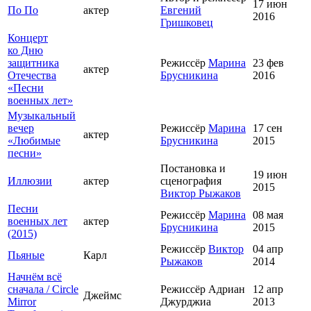
17 июн
По По
актер
Евгений
2016
Гришковец
Концерт
ко Дню
защитника
Режиссёр
Марина
23 фев
актер
Отечества
Брусникина
2016
«Песни
военных лет»
Музыкальный
вечер
Режиссёр
Марина
17 сен
актер
«Любимые
Брусникина
2015
песни»
Постановка и
19 июн
Иллюзии
актер
сценография
2015
Виктор Рыжаков
Песни
Режиссёр
Марина
08 мая
военных лет
актер
Брусникина
2015
(2015)
Режиссёр
Виктор
04 апр
Пьяные
Карл
Рыжаков
2014
Начнём всё
сначала / Circle
Режиссёр Адриан
12 апр
Джеймс
Mirror
Джурджиа
2013