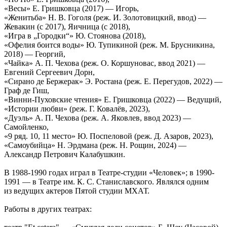
«Весы» Е. Гришковца (2017) — Игорь,
«Женитьба» Н. В. Гоголя (реж. И. Золотовицкий, ввод) —
Жевакин (с 2017), Яичница (с 2018),
«Игра в „Городки“» Ю. Стоянова (2018),
«Офелия боится воды» Ю. Тупикиной (реж. М. Брусникина,
2018) — Георгий,
«Чайка» А. П. Чехова (реж. О. Коршуновас, ввод 2021) —
Евгений Сергеевич Дорн,
«Сирано де Бержерак» Э. Ростана (реж. Е. Перегудов, 2022) —
Граф де Гиш,
«Винни-Пуховские чтения» Е. Гришковца (2022) — Ведущий,
«Истории любви» (реж. Г. Ковалёв, 2023),
«Дуэль» А. П. Чехова (реж. А. Яковлев, ввод 2023) —
Самойленко,
«9 ряд. 10, 11 место» Ю. Поспеловой (реж. Д. Азаров, 2023),
«Самоубийца» Н. Эрдмана (реж. Н. Рощин, 2024) —
Александр Петрович Калабушкин.
В 1988-1990 годах играл в Театре-студии «Человек»; в 1990-
1991 — в Театре им. К. С. Станиславского. Являлся одним
из ведущих актеров Пятой студии МXАТ.
Работы в других театрах: