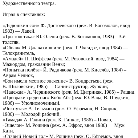
Художественного театра.
Играл в спектаклях:
«Дядюшкин сон» Ф. Достоевского (реж. В. Богомолов, ввод
1983) — Лакей,
«Три толстяка» Ю. Олеши (реж. В. Богомолов, 1983) – 3-й
толстяк,
«Обвал» М. Джавахишвили (реж. Т. Чхеидзе, ввод 1984) —
Телохранитель,
«Амадей» П. Шеффера (реж. М. Розовский, ввод 1984) —
Мажордом, гражданин Вены;
«Попытка полёта» Й. Радичкова (реж. М. Киселёв, 1984) –
Аврам Челнок,
«Бои имели местное значение» В. Кондратьева (реж.
В. Шиловский, 1985) — Санинструктор, Журкин;
«Надежда» А. Червинского (реж. М. Цитриняк, 1985) – Рашид,
«Призраки среди нас» Кобо Абэ (реж. Ю. Вада, В. Прудкин,
1986) — Уполномоченный,
«Чокнутая» А. Гельмана (реж. О. Ефремов, Н. Скорик,
1986) — Молодой рабочий,
«Тамада» А. Галина (реж. К. Гинкас, 1986) – Повар,
«Эшелон» М. Рощина (реж. А. Эфрос, ввод 1986) — Муж
Кати,
«Старый Новый год» М. Рощина (реж. О. Ефремов, ввод