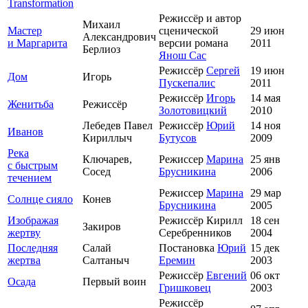
Transformation
Режиссёр и автор
Михаил
Мастер
сценической
29 июн
Александрович
и Маргарита
версии романа
2011
Берлиоз
Янош Сас
Режиссёр
Сергей
19 июн
Дом
Игорь
Пускепалис
2011
Режиссёр
Игорь
14 мая
Женитьба
Режиссёр
Золотовицкий
2010
Лебедев Павел
Режиссёр
Юрий
14 ноя
Иванов
Кириллыч
Бутусов
2009
Река
Ключарев,
Режиссер
Марина
25 янв
с быстрым
Сосед
Брусникина
2006
течением
Режиссер
Марина
29 мар
Солнце сияло
Конев
Брусникина
2005
Изображая
Режиссёр Кирилл
18 сен
Закиров
жертву
Серебренников
2004
Последняя
Салай
Постановка
Юрий
15 дек
жертва
Салтаныч
Еремин
2003
Режиссёр
Евгений
06 окт
Осада
Первый воин
Гришковец
2003
Режиссёр