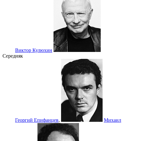
Виктор Кулюxин
Середняк
Георгий Епифанцев
,
Михаил