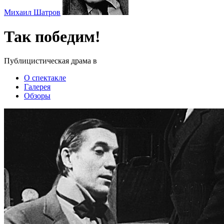
Михаил Шатров
Так победим!
Публицистическая драма в
О спектакле
Галерея
Обзоры