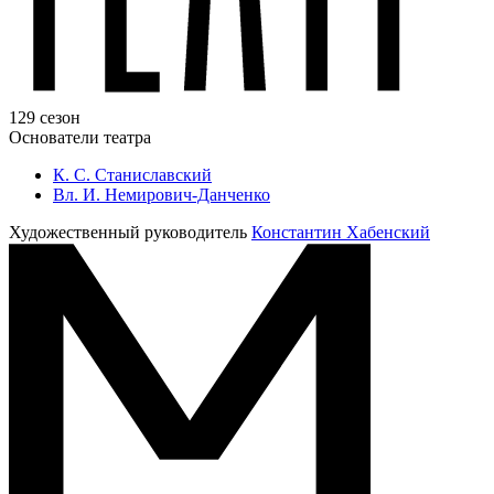
129 сезон
Основатели театра
К. С. Станиславский
Вл. И. Немирович-Данченко
Художественный руководитель
Константин Хабенский