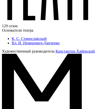
129 сезон
Основатели театра
К. С. Станиславский
Вл. И. Немирович-Данченко
Художественный руководитель
Константин Хабенский