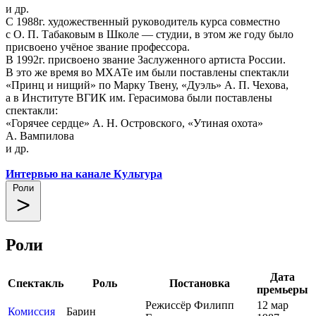
и др.
С 1988г. художественный руководитель курса совместно
с О. П. Табаковым в Школе — студии, в этом же году было
присвоено учёное звание профессора.
В 1992г. присвоено звание Заслуженного артиста России.
В это же время во МХАТе им были поставлены спектакли
«Принц и нищий» по Марку Твену, «Дуэль» А. П. Чехова,
а в Институте ВГИК им. Герасимова были поставлены
спектакли:
«Горячее сердце» А. Н. Островского, «Утиная охота»
А. Вампилова
и др.
Интервью на канале Культура
Роли
Роли
Дата
Спектакль
Роль
Постановка
премьеры
Режиссёр Филипп
12 мар
Комиссия
Барин