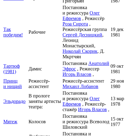
Григорьян
1987
Постановка
и режиссура
Олег
Ефремов
, Режиссёр
Роза Сирота
,
Так
Режиссёрская группа
19 дек
Рабочие
победим!
Сергей Десницкий
,
1981
Леонид
Монастырский,
Николай Скорик
, Д.
Мкртчян
Постановка
Анатолий
Тартюф
09 окт
Дамис
Эфрос
, Режиссер
(1981)
1981
Игорь Власов
,
Принц
Режиссёр-
Режиссёр-ассистент
29 ноя
и нищий
ассистент
Михаил Лобанов
1980
Постановка
В прологе
и режиссура
Олег
13 мар
Эльдорадо
заняты артисты
Ефремов
, Режиссёр-
1978
театра:
стажёр
Игорь Власов
,
Постановка
15 окт
Мятеж
Колосов
и режиссура Всеволод
1977
Шиловский
Постановка и