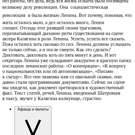
без работы, без дела, ведь вся жизнь Ильича была посвящена
великому делу революции. Она  социалистическая
революция  и была жизнью Ленина. Вот почему, понимая, что
жить осталось мало, а дел осталось много, Ленин
спешит. Отсюда этот разящий своим трагизмом,
перехватывающий дыхание ритм существования на сцене
актера Калягина в роли Ленина. Успеть, успеть все сказать.
Пока осталось хоть сколько-то сил. Ленина должны услышать
не только сейчас, а и после смерти. Как это сделать?
Диктовать, диктовать хоть по пять минут в день. И вот
секретарь Ленина уже складывает аккуратно в красную папку
последние ленинские работы: «О кооперации», «К вопросу
о национальностях или об автономизации», «Письмо
к съезду». Все они знакомы нам со школьной скамьи, они
давно стали программными документами. Сейчас на сцене
мы увидели, как документ претворился в художественный
факт. Текст статей, речей Ленина, введенный Шатровым
в пьесу, звучит у Калягина волнующе, страстно.
Афиша и билеты