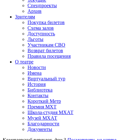
Спецпроекты
Архив
Зрителям
Покупка билетов
Схема залов
Доступность
Льготы
Участникам СВО
Возврат билетов
Правила посещения
О театре
Новости
Имена
Виртуальный тур
История
Библиотека
Контакты
Короткий Метр
Премия МХТ
Школа-студия МХАТ
Музей МХАТ
Благодарности
Документы
Камергерский переулок, дом 3
Посмотреть на карте