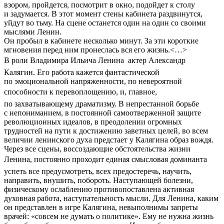
взором, пройдется, посмотрит в окно, подойдет к столу
и задумается. В этот момент стены кабинета раздвинутся,
уйдут во тьму. На сцене останется один на один со своими
мыслями Ленин.
Он пробыл в кабинете несколько минут. За эти короткие
мгновения перед ним пронеслась вся его жизнь.<…>
В роли Владимира Ильича Ленина  актер Александр
Калягин. Его работа кажется фантастической
по эмоциональной напряженности, по невероятной
способности к перевоплощению, и, главное, 
по захватывающему драматизму. В непрестанной борьбе
с непониманием, в постоянной самоотверженной защите
революционных идеалов, в преодолении огромных
трудностей на пути к достижению заветных целей, во всем
величии ленинского духа предстает у Калягина образ вождя.
Через все сцены, воссоздающие обстоятельства жизни
Ленина, постоянно проходит единая смысловая доминанта 
успеть все предусмотреть, всех предостеречь, научить,
направить, внушить, побороть. Наступающей болезни,
физическому ослаблению противопоставлена активная
духовная работа, наступательность мысли. Для Ленина, каким
он представлен в игре Калягина, невыполнимы запреты
врачей: «совсем не думать о политике». Ему не нужна жизнь