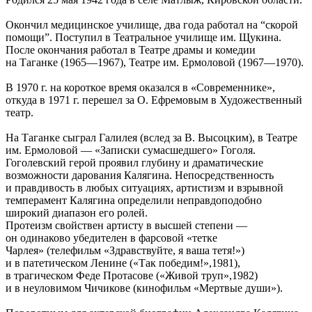
Окончил медицинское училище, два года работал на “скорой
помощи”. Поступил в Театральное училище им. Щукина.
После окончания работал в Театре драмы и комедии
на Таганке (1965—1967), Театре им. Ермоловой (1967—1970).
В 1970 г. на короткое время оказался в
«
Современнике»,
откуда в 1971 г. перешел за О. Ефремовым в Художественный
театр.
На Таганке сыграл Галилея (вслед за В. Высоцким), в Театре
им. Ермоловой — «Записки сумасшедшего» Гоголя.
Гоголевский герой проявил глубину и драматические
возможности дарования Калягина. Непосредственность
и правдивость в любых ситуациях, артистизм и взрывной
темперамент Калягина определили неправдоподобно
широкий диапазон его ролей.
Протеизм свойствен артисту в высшей степени —
он одинаково убедителен в фарсовой «тетке
Чарлея» (телефильм «Здравствуйте, я ваша тетя!»)
и в патетическом Ленине («Так победим!»,1981),
в трагическом Феде Протасове («Живой труп»,1982)
и в неуловимом Чичикове (кинофильм «Мертвые души»).