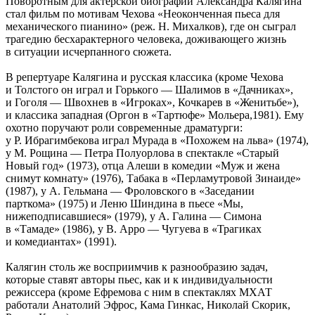
Поворотным для актерской биографии Александра Калягина
стал фильм по мотивам Чехова «Неоконченная пьеса для
механического пианино» (реж. Н. Михалков), где он сыграл
трагедию бесхарактерного человека, доживающего жизнь
в ситуации исчерпанного сюжета.
В репертуаре Калягина и русская классика (кроме Чехова
и Толстого он играл и Горького — Шалимов в «Дачниках»,
и Гоголя — Швохнев в «Игроках», Кочкарев в «Женитьбе»),
и классика западная (Оргон в «Тартюфе» Мольера,1981). Ему
охотно поручают роли современные драматурги:
у Р. Ибрагимбекова играл Мурада в «Похожем на льва» (1974),
у М. Рощина — Петра Полуорлова в спектакле «Старый
Новый год» (1973), отца Алеши в комедии «Муж и жена
снимут комнату» (1976), Табака в «Перламутровой Зинаиде»
(1987), у А. Гельмана — Фроловского в «Заседании
парткома» (1975) и Леню Шиндина в пьесе «Мы,
нижеподписавшиеся» (1979), у А. Галина — Симона
в «Тамаде» (1986), у В. Арро — Чугуева в
«
Трагиках
и комедиантах» (1991).
Калягин столь же восприимчив к разнообразию задач,
которые ставят авторы пьес, как и к индивидуальности
режиссера (кроме Ефремова с ним в спектаклях МХАТ
работали Анатолий Эфрос, Кама Гинкас, Николай Скорик,