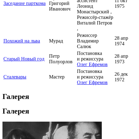
ассистент
11 окт
Заседание парткома
Григорий
Леонид
1975
Иванович
Монастырский ,
Режиссёр-стажёр
Виталий Петров
,
Режиссер
28 апр
Похожий на льва
Мурад
Владимир
1974
Салюк
Постановка
Петр
28 апр
Старый Новый год
и режиссура
Полуорлов
1973
Олег Ефремов
Постановка
26 дек
Сталевары
Мастер
и режиссура
1972
Олег Ефремов
Галерея
Галерея