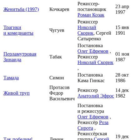
Режиссер-
23 апр
Женитьба (1997)
Кочкарев
постановщик
1997
Роман Козак
Режиссер
Трагики
Николай
15 янв
Чугуев
и комедианты
Скорик
, Сергей
1991
Сатыренко
Постановка
Олег Ефремов
,
Перламутровая
01 ноя
Табак
Режиссер
Зинаида
1987
Николай Скорик
,
Постановка
28 окт
Тамада
Симон
Кама Гинкас
1986
Протасов
Режиссер
14 дек
Живой труп
Федор
Анатолий Эфрос
1982
Васильевич
Постановка
и режиссура
Олег Ефремов
,
Режиссёр
Роза
Сирота
,
Режиссёрская
19 дек
Так победим!
Ленин
группа
Сергей