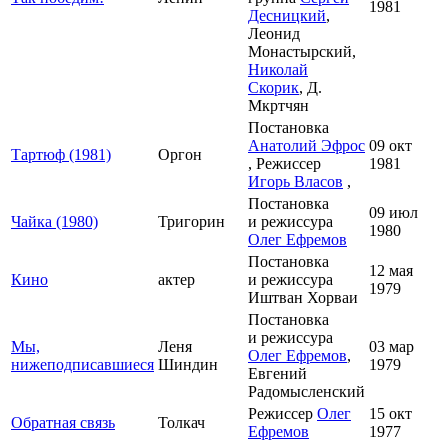
1981
Десницкий
,
Леонид
Монастырский,
Николай
Скорик
, Д.
Мкртчян
Постановка
Анатолий Эфрос
09 окт
Тартюф (1981)
Оргон
, Режиссер
1981
Игорь Власов
,
Постановка
09 июл
Чайка (1980)
Тригорин
и режиссура
1980
Олег Ефремов
Постановка
12 мая
Кино
актер
и режиссура
1979
Иштван Хорваи
Постановка
и режиссура
Мы,
Леня
03 мар
Олег Ефремов
,
нижеподписавшиеся
Шиндин
1979
Евгений
Радомысленский
Режиссер
Олег
15 окт
Обратная связь
Толкач
Ефремов
1977