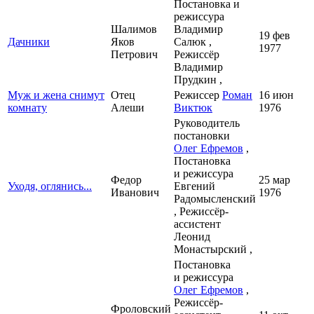
Постановка и
режиссура
Шалимов
Владимир
19 фев
Дачники
Яков
Салюк ,
1977
Петрович
Режиссёр
Владимир
Прудкин ,
Муж и жена снимут
Отец
Режиссер
Роман
16 июн
комнату
Алеши
Виктюк
1976
Руководитель
постановки
Олег Ефремов
,
Постановка
и режиссура
Федор
25 мар
Уходя, оглянись...
Евгений
Иванович
1976
Радомысленский
, Режиссёр-
ассистент
Леонид
Монастырский ,
Постановка
и режиссура
Олег Ефремов
,
Режиссёр-
Фроловский