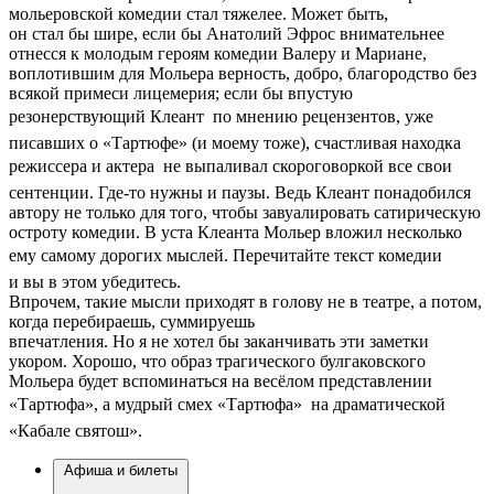
мольеровской комедии стал тяжелее. Может быть,
он стал бы шире, если бы Анатолий Эфрос внимательнее
отнесся к молодым героям комедии Валеру и Мариане,
воплотившим для Мольера верность, добро, благородство без
всякой примеси лицемерия; если бы впустую
резонерствующий Клеант  по мнению рецензентов, уже
писавших о «Тартюфе» (и моему тоже), счастливая находка
режиссера и актера  не выпаливал скороговоркой все свои
сентенции. Где-то нужны и паузы. Ведь Клеант понадобился
автору не только для того, чтобы завуалировать сатирическую
остроту комедии. В уста Клеанта Мольер вложил несколько
ему самому дорогих мыслей. Перечитайте текст комедии 
и вы в этом убедитесь.
Впрочем, такие мысли приходят в голову не в театре, а потом,
когда перебираешь, суммируешь
впечатления. Но я не хотел бы заканчивать эти заметки
укором. Хорошо, что образ трагического булгаковского
Мольера будет вспоминаться на весёлом представлении
«Тартюфа», а мудрый смех «Тартюфа»  на драматической
«Кабале святош».
Афиша и билеты