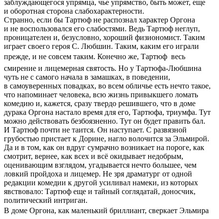
заблуждающегося упрямца, чье упрямство, быть может, еще
и оборотная сторона слабохарактерности.
Странно, если бы Тартюф не распознал характер Оргона
и не воспользовался его слабостями. Ведь Тартюф неглуп,
проницателен и, безусловно, хороший физиономист. Таким
играет своего героя С. Любшин. Таким, каким его играли
прежде, и не совсем таким. Конечно же, Тартюф  весь
смирение и лицемерная святость. Но у Тартюфа-Любшина
чуть не с самого начала в замашках, в поведении,
в самоуверенных повадках, во всем обличье есть нечто такое,
что напоминает человека, всю жизнь привыкшего ломать
комедию и, кажется, сразу твердо решившего, что в доме
дурака Оргона настало время для его, Тартюфа, триумфа. Тут
можно действовать безбоязненно. Тут он будет править бал.
И Тартюф почти не таится. Он наступает. С развязной
грубостью пристает к Дорине, нагло волочится за Эльмирой.
Да и в том, как он вдруг сумрачно возникает на пороге, как
смотрит, вернее, как всех и всё окидывает недобрым,
оценивающим взглядом, угадывается нечто большее, чем
ловкий пройдоха и лицемер. Не зря драматург от одной
редакции комедии к другой усиливал намеки, из которых
явствовало: Тартюф еще и тайный соглядатай, доносчик,
политический интриган.
В доме Оргона, как маленький бриллиант, сверкает Эльмира 