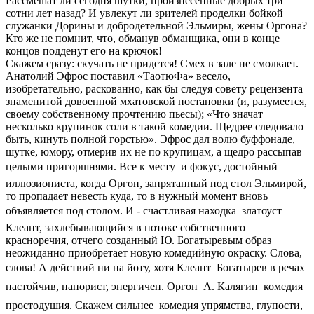
Рассмешат ли сегодня шутки, произнесенные добрых три
сотни лет назад? И увлекут ли зрителей проделки бойкой
служанки Дорины и добродетельной Эльмиры, жены Оргона?
Кто же не помнит, что, обманув обманщика, они в конце
концов подденут его на крючок!
Скажем сразу: скучать не придется! Смех в зале не смолкает.
Анатолий Эфрос поставил «ТаотюФа» весело,
изобретательно, раскованно, как бы следуя совету рецензента
знаменитой довоенной мхатовской постановки (и, разумеется,
своему собственному прочтению пьесы); «Что значат
несколько крупинок соли в такой комедии. Щедрее следовало
быть, кинуть полной горстью». Эфрос дал волю буффонаде,
шутке, юмору, отмерив их не по крупицам, а щедро рассыпав
целыми пригоршнями. Все к месту  и фокус, достойный
иллюзиониста, когда Оргон, запрятанный под стол Эльмирой,
то пропадает невесть куда, то в нужный момент вновь
объявляется под столом. И - счастливая находка  златоуст
Клеант, захлебывающийся в потоке собственного
красноречия, отчего созданный Ю. Богатыревым образ
неожиданно приобретает новую комедийную окраску. Слова,
слова! А действий ни на йоту, хотя Клеант  Богатырев в речах
настойчив, напорист, энергичен. Оргон  А. Калягин  комедия
простодушия. Скажем сильнее  комедия упрямства, глупости,