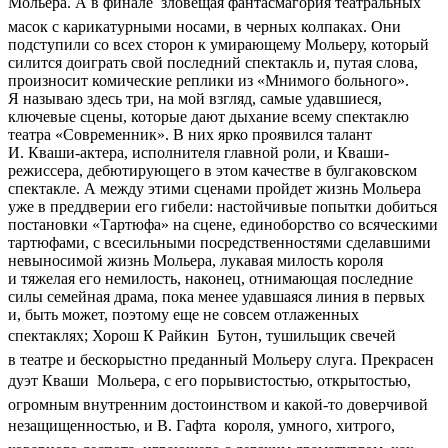
Мольера. А в финале  зловещая фантасмагория театральных
масок с карикатурными носами, в черных колпаках. Они
подступили со всех сторон к умирающему Мольеру, который
силится доиграть свой последний спектакль и, путая слова,
произносит комические реплики из «Мнимого больного».
Я называю здесь три, на мой взгляд, самые удавшиеся,
ключевые сцены, которые дают дыхание всему спектаклю
театра «Современник». В них ярко проявился талант
И. Кваши-актера, исполнителя главной роли, и Кваши-
режиссера, дебютирующего в этом качестве в булгаковском
спектакле. А между этими сценами пройдет жизнь Мольера
уже в преддверии его гибели: настойчивые попытки добиться
постановки «Тартюфа» на сцене, единоборство со всяческими
тартюфами, с всесильными посредственностями сделавшими
невыносимой жизнь Мольера, лукавая милость короля
и тяжелая его немилость, наконец, отнимающая последние
силы семейная драма, пока менее удавшаяся линия в первых
и, быть может, поэтому еще не совсем отлаженных
спектаклях; Хорош К Райкин  Бутон, тушильщик свечей
в театре и бескорыстно преданный Мольеру слуга. Прекрасен
дуэт Кваши  Мольера, с его порывистостью, открытостью,
огромным внутренним достоинством и какой-то доверчивой
незащищенностью, и В. Гафта  короля, умного, хитрого,