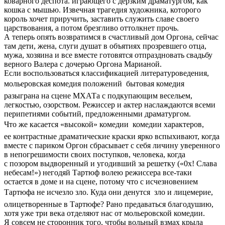
коварного деспота. играющего с дерзким драматургом, как
кошка с мышью. Извечная трагедия художника, которого
король хочет приручить, заставить служить славе своего
царствования, а потом брезгливо оттолкнет прочь.
А теперь опять возвратимся в счастливый дом Оргона, сейчас
там дети, жена, слуги душат в объятиях прозревшего отца,
мужа, хозяина и все вместе готовятся отпраздновать свадьбу
верного Валера с дочерью Оргона Марианой.
Если воспользоваться классификацией литературоведения,
мольеровская комедия положений  бытовая комедия
разыграна на сцене МХАТа с подкупающим весельем,
легкостью, озорством. Режиссер и актер наслаждаются всеми
перипетиями событий, предложенными драматургом.
Что же касается «высокой» комедии  комедии характеров,
ее контрастные драматические краски ярко вспыхивают, когда
вместе с париком Оргон сбрасывает с себя личину уверенного
в непогрешимости своих поступков, человека, когда
с позором выдворенный и угодивший за решетку («0х! Слава
небесам!») негодяй Тартюф волею режиссера все-таки
остается в доме и на сцене, потому что с исчезновением
Тартюфа не исчезло зло. Куда они денутся  зло и лицемерие,
олицетворенные в Тартюфе? Рано предаваться благодушию,
хотя уже три века отделяют нас от мольеровской комедии.
Я совсем не сторонник того, чтобы вольный взмах крыла