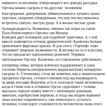
наивного ослепления, отвергающего все доводы рассудка.
Оргона можно сыграть и по-другому  человеком
благородным, доверчивым, обманувшимся в лучших своих
чувствах, искренне убежденным, что ему посчастливилось
встретить святую, чистую душу. А в жизни чистые души 
большая редкость. Возможно, именно так играл на сцене
Пале-Рояля первого Оргона сам Мольер.
Комедия дает основание для подобной трактовки. А с ней
вместе появляется оттенок драматический. Калягина больше
привлекают фарсовые краски. И для этого «Тартюф» тоже
открывает широкие возможности. Классика на то и классика,
что не предлагает однозначных решений. Упрямое
заблуждение Оргона  Калягина, его стремление действовать
наперекор семье, которое всячески поддерживает в сыне
госпожа Пернель (непреклонную мадам-матушку концертно
сыграла А. Степанова), столь же комично, как и моментальное
прозрение Оргона, готового пинком под зад вышвырнуть
за дверь негодяя. Впрочем, есть в спектакле такие мгновения,
когда в гневе или в отчаянии Оргон сдергивает с головы
высокую черную шляпу вместе с непомерно длинным,
завитым, серебристым париком, и тогда мы видим знакомое
лицо вполне современного, уже немолодого, усталого
человека, и нам вдруг становится по-человечески жаль этого