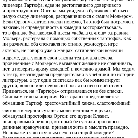
лицемера Тартюфа, едва не растоптавшего доверчивого
и простодушного Оргона, мы увидели в булгаковской пьесе
целую свору лицемеров, расправившихся с самим Мольером.
Если Оргону фантастически повезло, Тартюф был посрамлен,
наказан, и справедливость в комедии восторжествовала,
то в финале булгаковской пьесы «кабала святош» затравила
Мольера, растерзала с помощью собственных тартюфов. Как
ни различны оба спектакля по стилю, режиссуре, игре
актеров, не говорю уже о жанрах  сатирической комедии
и драме, диктующих свои законы театру, два вечера,
проведенные с Мольером, вызывают желание не сравнивать,
нет, а поверить драму комедией и комедию драмой. Мы ходим
в театр, не заглядывая предварительно в учебники по истории
литературы, а тут один спектакль как бы комментирует
другой, вольно или невольно бросая на него свой отсвет.
Признаться, на «Тартюфа» отправляешься не без опаски.
Слишком сильна инерция. Все заранее представляется:
обманщик Тартюф  хрестоматийный ханжа, сластолюбивый
святоша в мерной сутане с молитвенником в руках;
обманутый простофиля Оргон: его шурин Клеант,
неисправимый резонер, который без устали произносит
длинные нравоучения, призывая жить и мыслить праведно.
Не покажется ли скучным вечер на старой комедии?