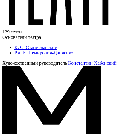
129 сезон
Основатели театра
К. С. Станиславский
Вл. И. Немирович-Данченко
Художественный руководитель
Константин Хабенский