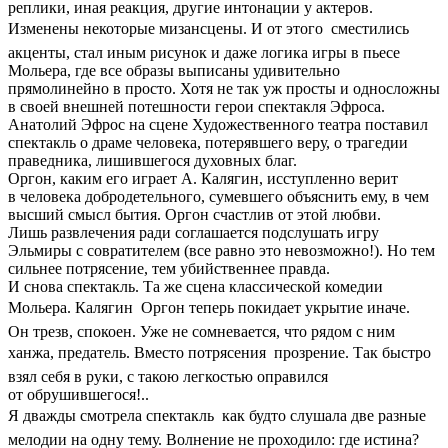
реплики, иная реакция, другие интонации у актеров.
Изменены некоторые мизансцены. И от этого  сместились
акценты, стал иным рисунок и даже логика игры в пьесе
Мольера, где все образы выписаны удивительно
прямолинейно в просто. Хотя не так уж просты и односложны
в своей внешней потешности герои спектакля Эфроса.
Анатолий Эфрос на сцене Художественного театра поставил
спектакль о драме человека, потерявшего веру, о трагедии
праведника, лишившегося духовных благ.
Оргон, каким его играет А. Калягин, исступленно верит
в человека добродетельного, сумевшего объяснить ему, в чем
высший смысл бытия. Оргон счастлив от этой любви.
Лишь развлечения ради соглашается подслушать игру
Эльмиры с совратителем (все равно это невозможно!). Но тем
сильнее потрясение, тем убийственнее правда.
И снова спектакль. Та же сцена классической комедии
Мольера. Калягин  Оргон теперь покидает укрытие иначе.
Он трезв, спокоен. Уже не сомневается, что рядом с ним
ханжа, предатель. Вместо потрясения  прозрение. Так быстро
взял себя в руки, с такою легкостью оправился
от обрушившегося!..
Я дважды смотрела спектакль  как будто слушала две разные
мелодии на одну тему. Волнение не проходило: где истина?