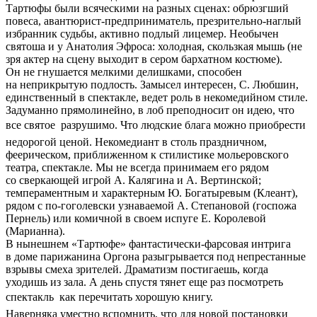
Тартюфы были всяческими на разных сценах: обрюзгший
повеса, авантюрист-предприниматель, презрительно-наглый
избранник судьбы, активно подлый лицемер. Необычен
святоша и у Анатолия Эфроса: холодная, скользкая мышь (не
зря актер на сцену выходит в сером бархатном костюме).
Он не гнушается мелкими делишками, способен
на неприкрытую подлость. Замысел интересен, С. Любшин,
единственный в спектакле, ведет роль в некомедийном стиле.
Задуманно прямолинейно, в лоб преподносит он идею, что
все святое  разрушимо. Что людские блага можно приобрести
недорогой ценой. Некомедиант в столь праздничном,
феерическом, приближенном к стилистике мольеровского
театра, спектакле. Мы не всегда принимаем его рядом
со сверкающей игрой А. Калягина и А. Вертинской;
темпераментным и характерным Ю. Богатыревым (Клеант),
рядом с по-гоголевски узнаваемой А. Степановой (госпожа
Пернель) или комичной в своем испуге Е. Королевой
(Марианна).
В нынешнем «Тартюфе» фантастически-фарсовая интрига
в доме парижанина Оргона разыгрывается под непрестанные
взрывы смеха зрителей. Драматизм постигаешь, когда
уходишь из зала. А день спустя тянет еще раз посмотреть
спектакль  как перечитать хорошую книгу.
Наверняка уместно вспомнить, что для новой постановки