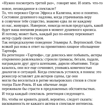
«Нужно посмотреть третий раз»,  говорят мне. И опять  что-то
новое, неожиданное в спектакле?
То, что пережил Оргон Эфроса и Калягина, ясно и понятно.
Состояние душевного надлома, когда утрачиваешь веру
в созвучное тебе существо, знакомо едва ли не каждому
из нас, живущих. Наверное, никогда нельзя предугадать, какой
будет ваша внешняя реакция в момент душевного кризиса.
И потому, может быть, каждый раз по-иному переживает
актер судьбу своего героя.
Так непредсказуемо поведение Эльмиры А. Вертинской. Она
всякий раз нова в ответ на примитивно-хищное обольщение
Тартюфа.
На репетиции «Тартюфа», где довелось мне побывать, актеры
откровенно развлекались: строили гримасы, бегали, падали,
награждали друг друга шлепками, дарили объятиями. Тогда
казалось, они все еще сочиняют, упиваясь комичностью
диалогов и ситуаций. Когда спектакль устоялся, я поняла: это
режиссер оставляет для актеров сцены, где они
могли бы веселиться в ритме мольеровских стихов в стиле
театра Пале-Рояль. И как обычные люди
переживали бы страсти в предложенных обстоятельствах.
И тогда каждый спектакль  репетиция следующего.
Но, чтобы не кривить душой, вероятно, следует сказать:
раскованность не каждого актера в спектакле интересна.