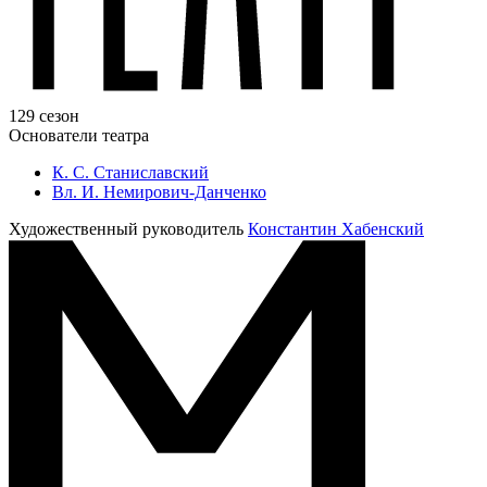
129 сезон
Основатели театра
К. С. Станиславский
Вл. И. Немирович-Данченко
Художественный руководитель
Константин Хабенский