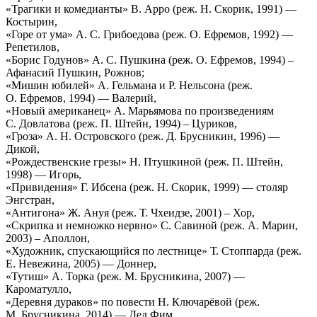
«Трагики и комедианты» В. Арро (реж. Н. Скорик, 1991) —
Костырин,
«Горе от ума» А. С. Грибоедова (реж. О. Ефремов, 1992) —
Репетилов,
«Борис Годунов» А. С. Пушкина (реж. О. Ефремов, 1994) –
Афанасий Пушкин, Рожнов;
«Мишин юбилей» А. Гельмана и Р. Нельсона (реж.
О. Ефремов, 1994) — Валерий,
«Новый американец» А. Марьямова по произведениям
С. Довлатова (реж. П. Штейн, 1994) – Цуриков,
«Гроза» А. Н. Островского (реж. Д. Брусникин, 1996) —
Дикой,
«Рождественские грезы» Н. Птушкиной (реж. П. Штейн,
1998) — Игорь,
«Привидения» Г. Ибсена (реж. Н. Скорик, 1999) — столяр
Энгстран,
«Антигона» Ж. Ануя (реж. Т. Чхеидзе, 2001) – Хор,
«Скрипка и немножко нервно» С. Савиной (реж. А. Марин,
2003) – Аполлон,
«Художник, спускающийся по лестнице» Т. Стоппарда (реж.
Е. Невежина, 2005) — Доннер,
«Тутиш» А. Торка (реж. М. Брусникина, 2007) —
Кароматулло,
«Деревня дураков» по повести Н. Ключарёвой (реж.
М. Брусникина, 2014) — Дед Фим.