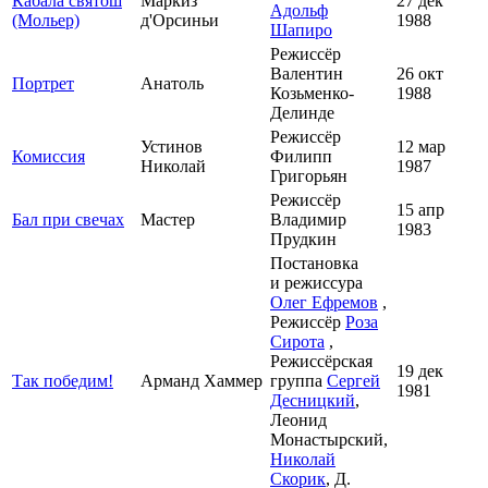
Кабала святош
Маркиз
27 дек
Адольф
(Мольер)
д'Орсиньи
1988
Шапиро
Режиссёр
Валентин
26 окт
Портрет
Анатоль
Козьменко-
1988
Делинде
Режиссёр
Устинов
12 мар
Комиссия
Филипп
Николай
1987
Григорьян
Режиссёр
15 апр
Бал при свечах
Мастер
Владимир
1983
Прудкин
Постановка
и режиссура
Олег Ефремов
,
Режиссёр
Роза
Сирота
,
Режиссёрская
19 дек
Так победим!
Арманд Хаммер
группа
Сергей
1981
Десницкий
,
Леонид
Монастырский,
Николай
Скорик
, Д.