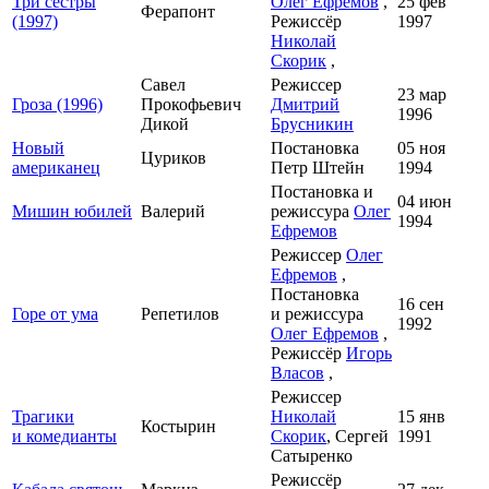
Три сестры
Олег Ефремов
,
25 фев
Ферапонт
(1997)
Режиссёр
1997
Николай
Скорик
,
Савел
Режиссер
23 мар
Гроза (1996)
Прокофьевич
Дмитрий
1996
Дикой
Брусникин
Новый
Постановка
05 ноя
Цуриков
американец
Петр Штейн
1994
Постановка и
04 июн
Мишин юбилей
Валерий
режиссура
Олег
1994
Ефремов
Режиссер
Олег
Ефремов
,
Постановка
16 сен
Горе от ума
Репетилов
и режиссура
1992
Олег Ефремов
,
Режиссёр
Игорь
Власов
,
Режиссер
Трагики
Николай
15 янв
Костырин
и комедианты
Скорик
, Сергей
1991
Сатыренко
Режиссёр