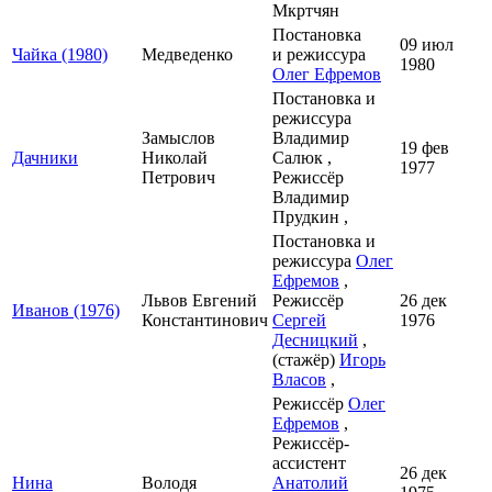
Мкртчян
Постановка
09 июл
Чайка (1980)
Медведенко
и режиссура
1980
Олег Ефремов
Постановка и
режиссура
Замыслов
Владимир
19 фев
Дачники
Николай
Салюк ,
1977
Петрович
Режиссёр
Владимир
Прудкин ,
Постановка и
режиссура
Олег
Ефремов
,
Львов Евгений
Режиссёр
26 дек
Иванов (1976)
Константинович
Сергей
1976
Десницкий
,
(стажёр)
Игорь
Власов
,
Режиссёр
Олег
Ефремов
,
Режиссёр-
ассистент
26 дек
Нина
Володя
Анатолий