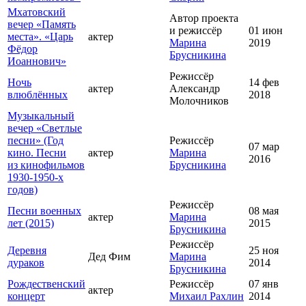
Мхатовский
Автор проекта
вечер «Память
и режиссёр
01 июн
места». «Царь
актер
Марина
2019
Фёдор
Брусникина
Иоаннович»
Режиссёр
Ночь
14 фев
актер
Александр
влюблённых
2018
Молочников
Музыкальный
вечер «Светлые
песни» (Год
Режиссёр
07 мар
кино. Песни
актер
Марина
2016
из кинофильмов
Брусникина
1930-1950-х
годов)
Режиссёр
Песни военных
08 мая
актер
Марина
лет (2015)
2015
Брусникина
Режиссёр
Деревня
25 ноя
Дед Фим
Марина
дураков
2014
Брусникина
Рождественский
Режиссёр
07 янв
актер
концерт
Михаил Рахлин
2014