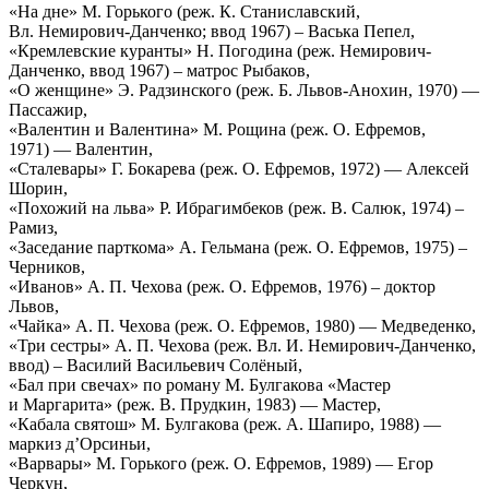
«На дне» М. Горького (реж. К. Станиславский,
Вл. Немирович-Данченко; ввод 1967) – Васька Пепел,
«Кремлевские куранты» Н. Погодина (реж. Немирович-
Данченко, ввод 1967) – матрос Рыбаков,
«О женщине» Э. Радзинского (реж. Б. Львов-Анохин, 1970) —
Пассажир,
«Валентин и Валентина» М. Рощина (реж. О. Ефремов,
1971) — Валентин,
«Сталевары» Г. Бокарева (реж. О. Ефремов, 1972) — Алексей
Шорин,
«Похожий на льва» Р. Ибрагимбеков (реж. В. Салюк, 1974) –
Рамиз,
«Заседание парткома» А. Гельмана (реж. О. Ефремов, 1975) –
Черников,
«Иванов» А. П. Чехова (реж. О. Ефремов, 1976) – доктор
Львов,
«Чайка» А. П. Чехова (реж. О. Ефремов, 1980) — Медведенко,
«Три сестры» А. П. Чехова (реж. Вл. И. Немирович-Данченко,
ввод) – Василий Васильевич Солёный,
«Бал при свечах» по роману М. Булгакова «Мастер
и Маргарита» (реж. В. Прудкин, 1983) — Мастер,
«Кабала святош» М. Булгакова (реж. А. Шапиро, 1988) —
маркиз д’Орсиньи,
«Варвары» М. Горького (реж. О. Ефремов, 1989) — Егор
Черкун,