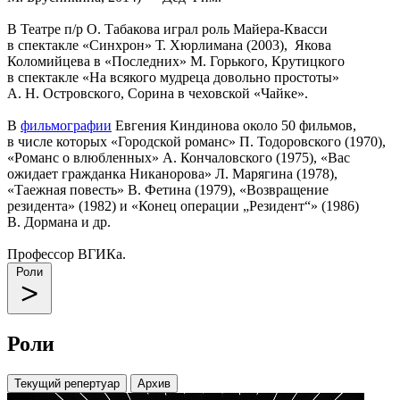
В Театре п/р О. Табакова играл роль Майера-Квасси
в спектакле «Синхрон» Т. Хюрлимана (2003), Якова
Коломийцева в «Последних» М. Горького, Крутицкого
в спектакле «На всякого мудреца довольно простоты»
А. Н. Островского, Сорина в чеховской «Чайке».
В
фильмографии
Евгения Киндинова около 50 фильмов,
в числе которых «Городской романс» П. Тодоровского (1970),
«Романс о влюбленных» А. Кончаловского (1975), «Вас
ожидает гражданка Никанорова» Л. Марягина (1978),
«Таежная повесть» В. Фетина (1979), «Возвращение
резидента» (1982) и «Конец операции „Резидент“» (1986)
В. Дормана и др.
Профессор ВГИКа.
Роли
Роли
Текущий репертуар
Архив