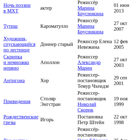
Режиссёр
Ночь поэзии
01 июн
актер
Марина
в МХТ
2013
Брусникина
Режиссёр
27 окт
Тутиш
Кароматулло
Марина
2007
Брусникина
Художник,
Режиссер Елена
12 фев
спускающийся
Доннер старый
Невежина
2005
по лестнице
Скрипка
Режиссер
27 окт
и немножко
Аполлон
Александр
2003
нервно
Марин
Режиссер-
29 сен
Антигона
Хор
постановщик
2001
Темур Чхеидзе
Режиссер-
Столяр
постановщик
19 ноя
Привидения
Энгстран
Николай
1999
Скорик
Рождественские
Постановка
22 окт
Игорь
грезы
Петр Штейн
1998
Режиссёр-
постановщик