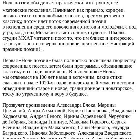
Ночь поэзии объединяет практически всю труппу, все
мхатовские поколения. Начинают, как правило, корифеи,
читают стихи своих любимых поэтов, преимущественно
классику, потом идёт поток современной поэзии
в исполнении среднего поколения артистов и молодёжи, а под
утро, когда над Москвой встаёт солнце, студенты Школы-
студии МХАТ читают и поют то, что им близко и интересно,
зачастую – нечто совершенно новое, неизвестное. Настоящий
праздник поэзии!».
Первая «Ночь поэзии» была полностью посвящена творчеству
современных поэтов, затем были программы, объединявшие
классику и сегодняшний день. В нынешнюю «Ночь»
мы оглянемся на 100 лет назад и вспомним, какие стихи
слагали в начале 1920-х годов, в переходный момент истории,
объединивший старое и новое, традиционное и новаторское,
тоску по утраченному и веру в будущее.
Прозвучат произведения Александра Блока, Марины
Цветаевой, Анны Ахматовой, Бориса Пастернака, Владислава
Ходасевича, Андрея Белого, Ирины Одоевцевой, Черубины
де Габриак, Зинаиды Гиппиус, Максима Горького, Сергея
Есенина, Владимира Маяковского, Саши Чёрного, Эдуарда
Багрицкого, Николая Заболоцкого, Александра Введенского,
Даниила Хармса, Велимира Хлебникова, Алексея Кручёных,