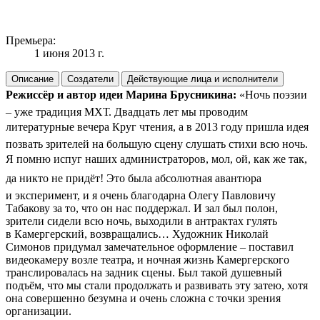
Премьера:
1 июня 2013 г.
Описание
Создатели
Действующие лица и исполнители
Режиссёр и автор идеи Марина Брусникина:
«Ночь поэзии
– уже традиция МХТ. Двадцать лет мы проводим
литературные вечера Круг чтения, а в 2013 году пришла идея
позвать зрителей на большую сцену слушать стихи всю ночь.
Я помню испуг наших администраторов, мол, ой, как же так,
да никто не придёт! Это была абсолютная авантюра
и эксперимент, и я очень благодарна Олегу Павловичу
Табакову за то, что он нас поддержал. И зал был полон,
зрители сидели всю ночь, выходили в антрактах гулять
в Камергерский, возвращались… Художник Николай
Симонов придумал замечательное оформление – поставил
видеокамеру возле театра, и ночная жизнь Камергерского
транслировалась на задник сцены. Был такой душевный
подъём, что мы стали продолжать и развивать эту затею, хотя
она совершенно безумна и очень сложна с точки зрения
организации.