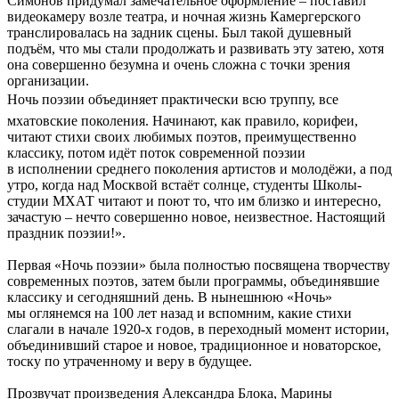
Симонов придумал замечательное оформление – поставил
видеокамеру возле театра, и ночная жизнь Камергерского
транслировалась на задник сцены. Был такой душевный
подъём, что мы стали продолжать и развивать эту затею, хотя
она совершенно безумна и очень сложна с точки зрения
организации.
Ночь поэзии объединяет практически всю труппу, все
мхатовские поколения. Начинают, как правило, корифеи,
читают стихи своих любимых поэтов, преимущественно
классику, потом идёт поток современной поэзии
в исполнении среднего поколения артистов и молодёжи, а под
утро, когда над Москвой встаёт солнце, студенты Школы-
студии МХАТ читают и поют то, что им близко и интересно,
зачастую – нечто совершенно новое, неизвестное. Настоящий
праздник поэзии!».
Первая «Ночь поэзии» была полностью посвящена творчеству
современных поэтов, затем были программы, объединявшие
классику и сегодняшний день. В нынешнюю «Ночь»
мы оглянемся на 100 лет назад и вспомним, какие стихи
слагали в начале 1920-х годов, в переходный момент истории,
объединивший старое и новое, традиционное и новаторское,
тоску по утраченному и веру в будущее.
Прозвучат произведения Александра Блока, Марины