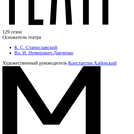
129 сезон
Основатели театра
К. С. Станиславский
Вл. И. Немирович-Данченко
Художественный руководитель
Константин Хабенский