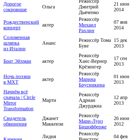
Режиссёр
Дорогое
21 июн
Ольга
Дмитрий
сокровище
2014
Дьяченко
Режиссёр
Рождественский
07 янв
актер
Михаил
концерт
2014
Рахлин
Соломенная
Режиссёр Тома
15 дек
шляпка
Анаис
Буве
2013
из Италии
Режиссёр
17 сен
Брат Эйхман
актер
Ханс-Вернер
2013
Крёзингер
Режиссёр
Ночь поэзии
01 июн
актер
Марина
в МХТ
2013
Брусникина
Начнём всё
Режиссёр
сначала / Circle
12 апр
Марти
Адриан
Mirror
2013
Джурджиа
Transformation
Режиссёр
Свидетель
Джанет
26 июн
Мари-Луиз
обвинения
Маккензи
2012
Бишофберже
Режиссёр
Лидия
04 фев
Каренин
Виестурс