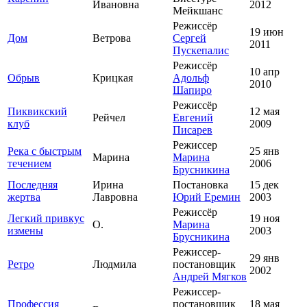
Ивановна
2012
Мейкшанс
Режиссёр
19 июн
Дом
Ветрова
Сергей
2011
Пускепалис
Режиссёр
10 апр
Обрыв
Крицкая
Адольф
2010
Шапиро
Режиссёр
Пиквикский
12 мая
Рейчел
Евгений
клуб
2009
Писарев
Режиссер
Река с быстрым
25 янв
Марина
Марина
течением
2006
Брусникина
Последняя
Ирина
Постановка
15 дек
жертва
Лавровна
Юрий Еремин
2003
Режиссёр
Легкий привкус
19 ноя
О.
Марина
измены
2003
Брусникина
Режиссер-
29 янв
Ретро
Людмила
постановщик
2002
Андрей Мягков
Режиссер-
Профессия
постановщик
18 мая