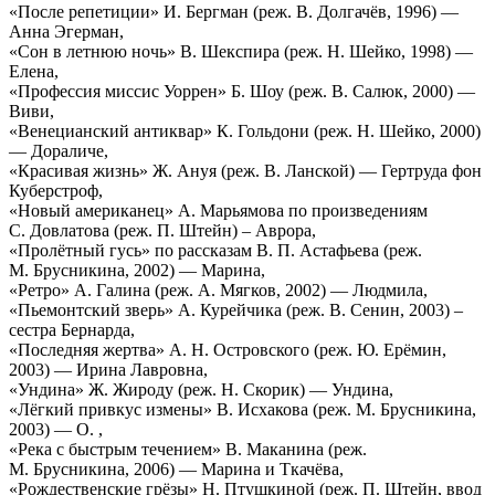
«После репетиции» И. Бергман (реж. В. Долгачёв, 1996) —
Анна Эгерман,
«Сон в летнюю ночь» В. Шекспира (реж. Н. Шейко, 1998) —
Елена,
«Профессия миссис Уоррен» Б. Шоу (реж. В. Салюк, 2000) —
Виви,
«Венецианский антиквар» К. Гольдони (реж. Н. Шейко, 2000)
— Дораличе,
«Красивая жизнь» Ж. Ануя (реж. В. Ланской) — Гертруда фон
Куберстроф,
«Новый американец» А. Марьямова по произведениям
С. Довлатова (реж. П. Штейн) – Аврора,
«Пролётный гусь» по рассказам В. П. Астафьева (реж.
М. Брусникина, 2002) — Марина,
«Ретро» А. Галина (реж. А. Мягков, 2002) — Людмила,
«Пьемонтский зверь» А. Курейчика (реж. В. Сенин, 2003) –
сестра Бернарда,
«Последняя жертва» А. Н. Островского (реж. Ю. Ерёмин,
2003) — Ирина Лавровна,
«Ундина» Ж. Жироду (реж. Н. Скорик) — Ундина,
«Лёгкий привкус измены» В. Исхакова (реж. М. Брусникина,
2003) — О. ,
«Река с быстрым течением» В. Маканина (реж.
М. Брусникина, 2006) — Марина и Ткачёва,
«Рождественские грёзы» Н. Птушкиной (реж. П. Штейн, ввод