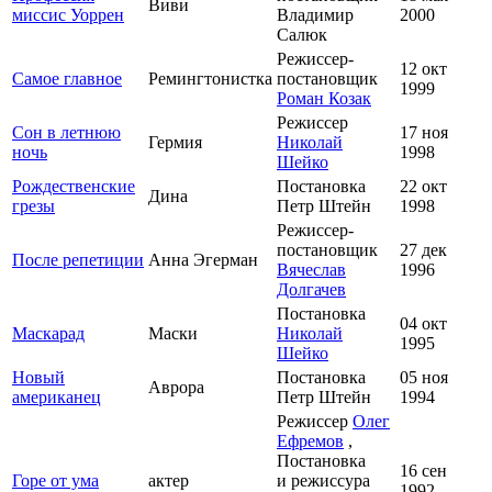
Виви
миссис Уоррен
Владимир
2000
Салюк
Режиссер-
12 окт
Самое главное
Ремингтонистка
постановщик
1999
Роман Козак
Режиссер
Сон в летнюю
17 ноя
Гермия
Николай
ночь
1998
Шейко
Рождественские
Постановка
22 окт
Дина
грезы
Петр Штейн
1998
Режиссер-
постановщик
27 дек
После репетиции
Анна Эгерман
Вячеслав
1996
Долгачев
Постановка
04 окт
Маскарад
Маски
Николай
1995
Шейко
Новый
Постановка
05 ноя
Аврора
американец
Петр Штейн
1994
Режиссер
Олег
Ефремов
,
Постановка
16 сен
Горе от ума
актер
и режиссура
1992