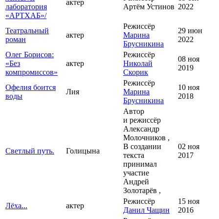
актер
лаборатория
Артём Устинов
2022
«АРТХАБ»/
Режиссёр
Театральный
29 июн
актер
Марина
роман
2022
Брусникина
Олег Борисов:
Режиссёр
08 ноя
«Без
актер
Николай
2019
компромиссов»
Скорик
Режиссёр
Офелия боится
10 ноя
Лия
Марина
воды
2018
Брусникина
Автор
и режиссёр
Александр
Молочников ,
В создании
02 ноя
Светлый путь.
Голицына
текста
2017
принимал
участие
Андрей
Золотарёв ,
Режиссёр
15 ноя
Лёха...
актер
Данил Чащин
2016