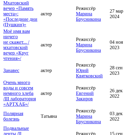
Мхатовский
вечер «Память
Режиссёр
27 мар
места»:
актер
Марина
2024
«Последние дни
Брусникина
(Пушкин)»
Моё имя вам
ничего
Режиссёр
не скажет... /
04 ноя
актер
Марина
мхатовский
2023
Брусникина
вечер «Круг
чтения»/
Режиссёр
28 сен
Занавес
актер
Юрий
2023
Квятковский
Очень много
воды и совсем
Режиссёр
26 дек
немного хлеба
актер
Евгений
2022
/III лаборатория
Закиров
«АРТХАБ»/
Режиссёр
Полярная
03 дек
Татьяна
Марина
болезнь
2022
Брусникина
Подвальные
ленты /II
Режиссёр
15 сен