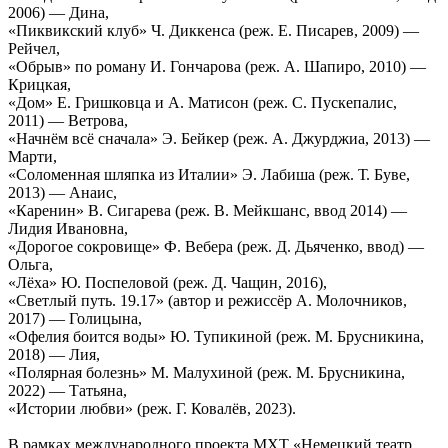
2006) — Дина,
«Пиквикский клуб» Ч. Диккенса (реж. Е. Писарев, 2009) —
Рейчел,
«Обрыв» по роману И. Гончарова (реж. А. Шапиро, 2010) —
Крицкая,
«Дом» Е. Гришковца и А. Матисон (реж. С. Пускепалис,
2011) — Ветрова,
«Начнём всё сначала» Э. Бейкер (реж. А. Джурджиа, 2013) —
Марти,
«Соломенная шляпка из Италии» Э. Лабиша (реж. Т. Буве,
2013) — Анаис,
«Каренин» В. Сигарева (реж. В. Мейкшанс, ввод 2014) —
Лидия Ивановна,
«Дорогое сокровище» Ф. Вебера (реж. Д. Дьяченко, ввод) —
Ольга,
«Лёха» Ю. Поспеловой (реж. Д. Чащин, 2016),
«Светлый путь. 19.17» (автор и режиссёр А. Молочников,
2017) — Голицына,
«Офелия боится воды» Ю. Тупикиной (реж. М. Брусникина,
2018) — Лия,
«Полярная болезнь» М. Малухиной (реж. М. Брусникина,
2022) — Татьяна,
«Истории любви» (реж. Г. Ковалёв, 2023).
В рамках международного проекта МХТ «Немецкий театр.