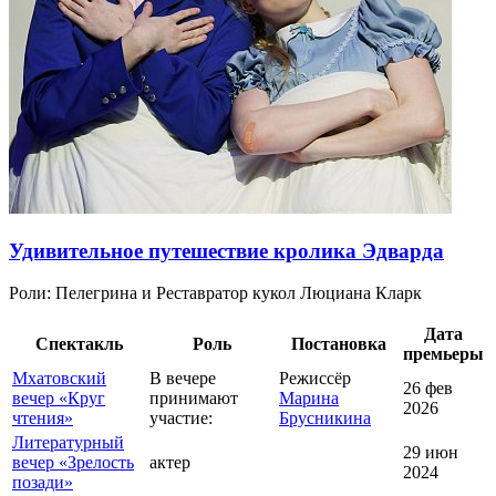
Удивительное путешествие кролика Эдварда
Роли:
Пелегрина и Реставратор кукол Люциана Кларк
Дата
Спектакль
Роль
Постановка
премьеры
Мхатовский
В вечере
Режиссёр
26 фев
вечер «Круг
принимают
Марина
2026
чтения»
участие:
Брусникина
Литературный
29 июн
вечер «Зрелость
актер
2024
позади»