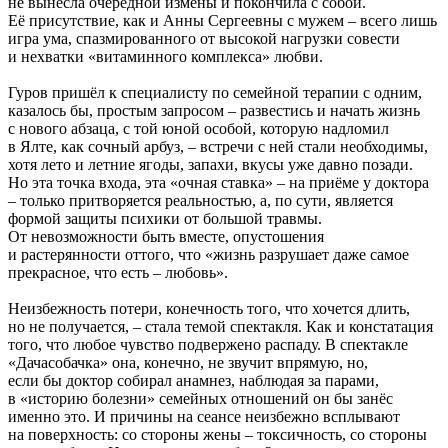
не вынесла очередной измены и покончила с собой.
Её присутствие, как и Анны Сергеевны с мужем – всего лишь
игра ума, спазмированного от высокой нагрузки совести
и нехватки «витаминного комплекса» любви.
Гуров пришёл к специалисту по семейной терапии с одним,
казалось бы, простым запросом – развестись и начать жизнь
с нового абзаца, с той юной особой, которую надломил
в Ялте, как сочный арбуз, – встречи с ней стали необходимы,
хотя лето и летние ягоды, запахи, вкусы уже давно позади.
Но эта точка входа, эта «очная ставка» – на приёме у доктора
– только притворяется реальностью, а, по сути, является
формой защиты психики от большой травмы.
От невозможности быть вместе, опустошения
и растерянности оттого, что «жизнь разрушает даже самое
прекрасное, что есть – любовь».
Неизбежность потери, конечность того, что хочется длить,
но не получается, – стала темой спектакля. Как и констатация
того, что любое чувство подвержено распаду. В спектакле
«Дачасобачка» она, конечно, не звучит впрямую, но,
если бы доктор собирал анамнез, наблюдая за парами,
в «историю болезни» семейных отношений он бы занёс
именно это. И причины на сеансе неизбежно всплывают
на поверхность: со стороны жены – токсичность, со стороны