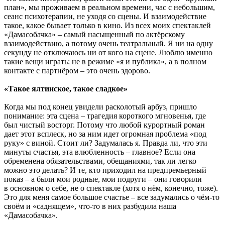
план», мы проживаем в реальном времени, час с небольшим,
сеанс психотерапии, не уходя со сцены. И взаимодействие
такое, какое бывает только в кино. Из всех моих спектаклей
«Дамасобачка» – самый насыщенный по актёрскому
взаимодействию, а потому очень театральный. Я ни на одну
секунду не отключаюсь ни от кого на сцене. Люблю именно
такие вещи играть: не в режиме «я и публика», а в полном
контакте с партнёром – это очень здорово.
«Такое ялтинское, такое сладкое»
Когда мы под конец увидели расколотый арбуз, пришло
понимание: эта сцена – трагедия короткого мгновенья, где
был чистый восторг. Потому что любой курортный роман
дает этот всплеск, но за ним идет огромная проблема «под
руку» с виной. Стоит ли? Задумалась я. Правда ли, что эти
минуты счастья, эта влюбленность – главное? Если она
обременена обязательствами, обещаниями, так ли легко
можно это делать? И те, кто приходил на предпремьерный
показ – а были мои родные, мои подруги – они говорили
в основном о себе, не о спектакле (хотя о нём, конечно, тоже).
Это для меня самое большое счастье – все задумались о чём-то
своём и «саднящем», что-то в них разбудила наша
«Дамасобачка».