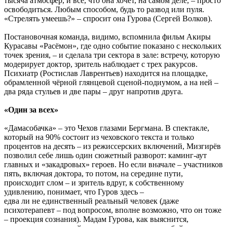
тысяча атмосфер, и всё, что она хочет, на самом деле, – просто
освободиться. Любым способом, будь то развод или пуля.
«Стрелять умеешь?» – спросит она Гурова (Сергей Волков).
Постановочная команда, видимо, вспомнила фильм Акиры
Курасавы «Расёмон», где одно событие показано с нескольких
точек зрения, – и сделала три сектора в зале: встречу, которую
модерирует доктор, зритель наблюдает с трех ракурсов.
Психиатр (Ростислав Лаврентьев) находится на площадке,
обрамленной чёрной глянцевой сценой-подиумом, а на ней –
два ряда стульев и две пары – друг напротив друга.
«Один за всех»
«Дамасобачка» – это Чехов глазами Бергмана. В спектакле,
который на 90% состоит из чеховского текста и только
процентов на десять – из режиссерских включений, Мизгирёв
позволил себе лишь один сюжетный разворот: каминг-аут
главных и «закадровых» героев. Но если вначале – участников
пять, включая доктора, то потом, на середине пути,
происходит слом – и зритель вдруг, к собственному
удивлению, понимает, что Гуров здесь –
едва ли не единственный реальный человек (даже
психотерапевт – под вопросом, вполне возможно, что он тоже
– проекция сознания). Мадам Гурова, как выяснится,