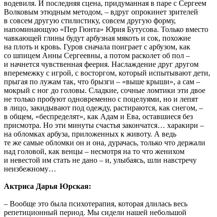
водевиля. И последняя сцена, придуманная в паре с Сергеем
Волковым этюдным методом, – вдруг опрокинет зрителей
в совсем другую стилистику, совсем другую форму,
напоминающую «Пер Гюнта» Юрия Бутусова. Только вместо
чавкающей глины будут арбузная мякоть и сок, похожие
на плоть и кровь. Гуров сначала поиграет с арбузом, как
со шпицем Анны Сергеевны, а потом расколет об пол –
и начнется чувственная феерия. Наслаждение друг другом
вперемежку с игрой, с восторгом, который испытывают дети,
прыгая по лужам так, что брызги – «выше крыши», а сам –
мокрый с ног до головы. Сладкие, сочные ломтики эти двое
не только пробуют одновременно с поцелуями, но и лепят
в лицо, закидывают под одежду, растираются, как снегом, –
в общем, «беспределят», как Адам и Ева, оставшиеся без
присмотра. Но эти минуты счастья закончатся… харакири –
на обломках арбуза, приложенных к животу. А ведь
те же самые обломки он и она, дурачась, только что держали
над головой, как венцы – несмотря на то что женихом
и невестой им стать не дано – и, улыбаясь, шли навстречу
неизбежному…
Актриса Дарья Юрская:
– Вообще это была психотерапия, которая длилась весь
репетиционный период. Мы сидели нашей небольшой