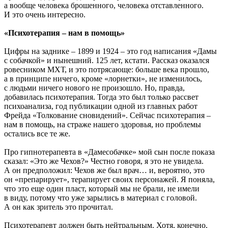
а вообще человека брошенного, человека отставленного.
И это очень интересно.
«Психотерапия – нам в помощь»
Цифры на заднике – 1899 и 1924 – это год написания «Дамы
с собачкой» и нынешний. 125 лет, кстати. Рассказ оказался
ровесником МХТ, и это потрясающе: больше века прошло,
а в принципе ничего, кроме «лорнетки», не изменилось,
с людьми ничего нового не произошло. Но, правда,
добавилась психотерапия. Тогда это был только рассвет
психоанализа, год публикации одной из главных работ
Фрейда «Толкование сновидений». Сейчас психотерапия –
нам в помощь, на страже нашего здоровья, но проблемы
остались все те же.
Про гипнотерапевта в «Дамесобачке» мой сын после показа
сказал: «Это же Чехов?» Честно говоря, я это не увидела.
А он предположил: Чехов же был врач… и, вероятно, это
он «препарирует», терапирует своих персонажей. Я поняла,
что это еще один пласт, который мы не брали, не имели
в виду, потому что уже зарылись в материал с головой.
А он как зритель это прочитал.
Психотерапевт должен быть нейтральным. Хотя, конечно,