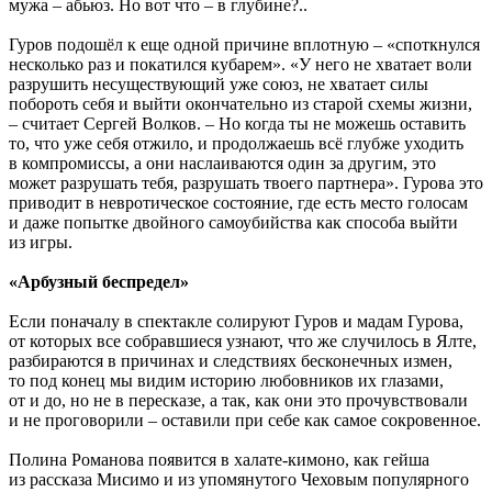
мужа – абьюз. Но вот что – в глубине?..
Гуров подошёл к еще одной причине вплотную – «споткнулся
несколько раз и покатился кубарем». «У него не хватает воли
разрушить несуществующий уже союз, не хватает силы
побороть себя и выйти окончательно из старой схемы жизни,
– считает Сергей Волков. – Но когда ты не можешь оставить
то, что уже себя отжило, и продолжаешь всё глубже уходить
в компромиссы, а они наслаиваются один за другим, это
может разрушать тебя, разрушать твоего партнера». Гурова это
приводит в невротическое состояние, где есть место голосам
и даже попытке двойного самоубийства как способа выйти
из игры.
«Арбузный беспредел»
Если поначалу в спектакле солируют Гуров и мадам Гурова,
от которых все собравшиеся узнают, что же случилось в Ялте,
разбираются в причинах и следствиях бесконечных измен,
то под конец мы видим историю любовников их глазами,
от и до, но не в пересказе, а так, как они это прочувствовали
и не проговорили – оставили при себе как самое сокровенное.
Полина Романова появится в халате-кимоно, как гейша
из рассказа Мисимо и из упомянутого Чеховым популярного