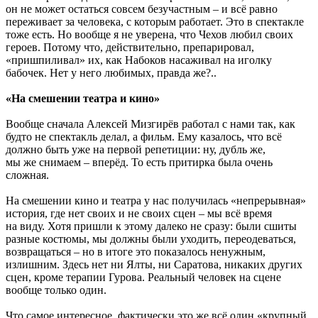
он не может остаться совсем безучастным – и всё равно
переживает за человека, с которым работает. Это в спектакле
тоже есть. Но вообще я не уверена, что Чехов любил своих
героев. Потому что, действительно, препарировал,
«пришпиливал» их, как Набоков насаживал на иголку
бабочек. Нет у него любимых, правда же?..
«На смешении театра и кино»
Вообще сначала Алексей Мизгирёв работал с нами так, как
будто не спектакль делал, а фильм. Ему казалось, что всё
должно быть уже на первой репетиции: ну, дубль же,
мы же снимаем – вперёд. То есть притирка была очень
сложная.
На смешении кино и театра у нас получилась «непрерывная»
история, где нет своих и не своих сцен – мы всё время
на виду. Хотя пришли к этому далеко не сразу: были сшиты
разные костюмы, мы должны были уходить, переодеваться,
возвращаться – но в итоге это показалось ненужным,
излишним. Здесь нет ни Ялты, ни Саратова, никаких других
сцен, кроме терапии Гурова. Реальный человек на сцене
вообще только один.
Что самое интересное, фактически это же всё один «крупный