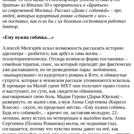
братья» из Италии 50-х превратились в «Братьев»
из современной Москвы). Рассказ «Дама с собачкой» – про
людей, которых курортный роман «сбивает с ног» –
он поставил, как если бы с их болевым состоянием работал
доктор.
«Ему нужна собачка…»
Алексей Мизгирёв искал возможность рассказать историю
адюльтера – разбитого, как арбуз и сама жизнь –
психотерапевтически. Отсюда возникла форма постановки –
семейная терапия, сеанс, на который приходят две фактически
уже распавшиеся, но не разведенные пары: любовники,
«вынырнувшие» из курортного романа в Ялте, и обманутые
супруги, которые в чеховском рассказе упоминаются вскользь.
В премьере на Малой сцене МХТ они получают право голоса
и выступают, по сути, как свидетели обвинения,
выговаривают свою боль. Мадам Гурова (Дарья Юрская) –
развернуто, не жалея слов, а муж Анны Сергеевны (Кирилл
Власов) – скупо, но предельно жёстко. «Ему нужна собачка.
Будь его собачкой», – кричит он, заставляя молодую, 22-
летнюю, жену встать на четвереньки и жалобно выть. Анна
Сергеевна (Полина Романова) молча, не поднимая глаз,
соглашается, потому что чувство вины давит на неё, как