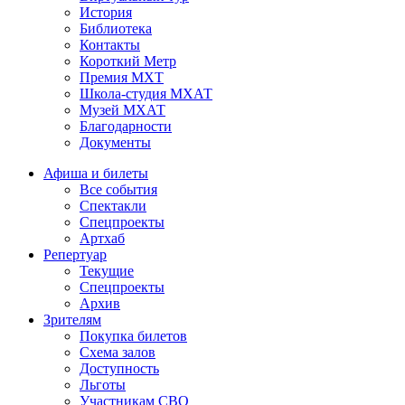
История
Библиотека
Контакты
Короткий Метр
Премия МХТ
Школа-студия МХАТ
Музей МХАТ
Благодарности
Документы
Афиша и билеты
Все события
Спектакли
Спецпроекты
Артхаб
Репертуар
Текущие
Спецпроекты
Архив
Зрителям
Покупка билетов
Схема залов
Доступность
Льготы
Участникам СВО