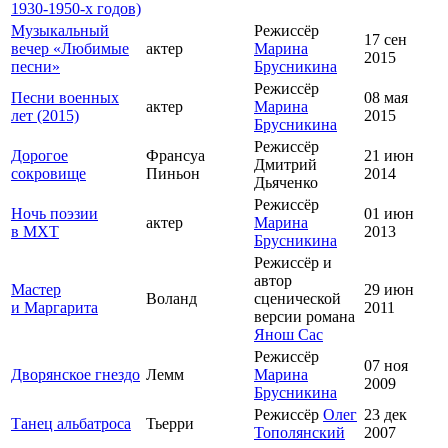
1930-1950-х годов)
Музыкальный
Режиссёр
17 сен
вечер «Любимые
актер
Марина
2015
песни»
Брусникина
Режиссёр
Песни военных
08 мая
актер
Марина
лет (2015)
2015
Брусникина
Режиссёр
Дорогое
Франсуа
21 июн
Дмитрий
сокровище
Пиньон
2014
Дьяченко
Режиссёр
Ночь поэзии
01 июн
актер
Марина
в МХТ
2013
Брусникина
Режиссёр и
автор
Мастер
29 июн
Воланд
сценической
и Маргарита
2011
версии романа
Янош Сас
Режиссёр
07 ноя
Дворянское гнездо
Лемм
Марина
2009
Брусникина
Режиссёр
Олег
23 дек
Танец альбатроса
Тьерри
Тополянский
2007