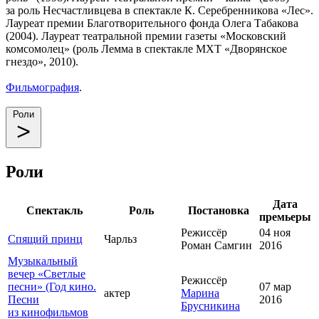
за роль Несчастливцева в спектакле К. Серебренникова «Лес».
Лауреат премии Благотворительного фонда Олега Табакова
(2004). Лауреат театральной премии газеты «Московский
комсомолец» (роль Лемма в спектакле МХТ «Дворянское
гнездо», 2010).
Фильмография
.
Роли
Роли
Дата
Спектакль
Роль
Постановка
премьеры
Режиссёр
04 ноя
Спящий принц
Чарльз
Роман Самгин
2016
Музыкальный
вечер «Светлые
Режиссёр
песни» (Год кино.
07 мар
актер
Марина
Песни
2016
Брусникина
из кинофильмов