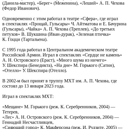
(Данила-мастер), «Берег» (Меженина), «Леший» А. П. Чехова
(Федор Иванович).
Одновременно с этим работал в театре «Сфера», где играл
в спектаклях «Прощай, Гульсары» Ч. Айтматова и Е. Бачурина
(Гульсары), «Чайка» А. П. Чехова (Треплев), «До третьих
петухов» В. Шукшина (Иван-дурак), «Зеленая птичка»
К. Гоцци (Тартальена).
С 1995 года работал в Центральном академическом театре
Российской Армии. Играл в спектаклях «Сердце не камень»
А. Н. Островского (Ераст), «Много шума из ничего»
У. Шекспира (Бенедикта), «На дне» М. Горького (Сатин),
«Отелло» У. Шекспира (Отелло).
В 2002-м был принят в труппу МХТ им. А. П. Чехова, где
состоял до 13 января 2023 года.
Играл в спектаклях МХТ:
«Мещане» М. Горького (реж. К. Серебренников, 2004) —
Тетерев,
«Лес» А. Н. Островского (реж. К. Серебренников, 2004) —
Геннадий Несчастливцев,
«Сияющий город» К. Макферсона (реж. И. Рудзите, 2005) —