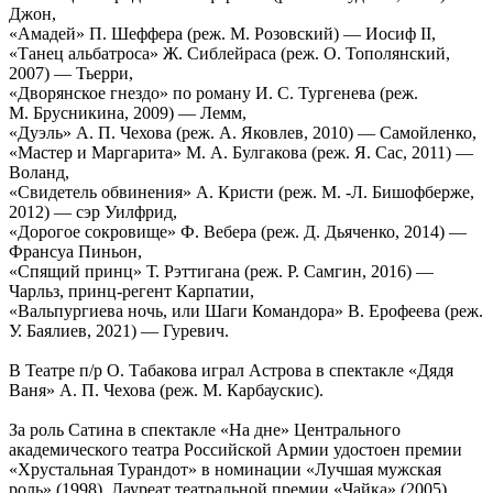
Джон,
«Амадей» П. Шеффера (реж. М. Розовский) — Иосиф II,
«Танец альбатроса» Ж. Сиблейраса (реж. О. Тополянский,
2007) — Тьерри,
«Дворянское гнездо» по роману И. С. Тургенева (реж.
М. Брусникина, 2009) — Лемм,
«Дуэль» А. П. Чехова (реж. А. Яковлев, 2010) — Самойленко,
«Мастер и Маргарита» М. А. Булгакова (реж. Я. Сас, 2011) —
Воланд,
«Свидетель обвинения» А. Кристи (реж. М. -Л. Бишофберже,
2012) — сэр Уилфрид,
«Дорогое сокровище» Ф. Вебера (реж. Д. Дьяченко, 2014) —
Франсуа Пиньон,
«Спящий принц» Т. Рэттигана (реж. Р. Самгин, 2016) —
Чарльз, принц-регент Карпатии,
«Вальпургиева ночь, или Шаги Командора» В. Ерофеева (реж.
У. Баялиев, 2021) — Гуревич.
В Театре п/р О. Табакова играл Астрова в спектакле «Дядя
Ваня» А. П. Чехова (реж. М. Карбаускис).
За роль Сатина в спектакле «На дне» Центрального
академического театра Российской Армии удостоен премии
«Хрустальная Турандот» в номинации «Лучшая мужская
роль» (1998). Лауреат театральной премии «Чайка» (2005)