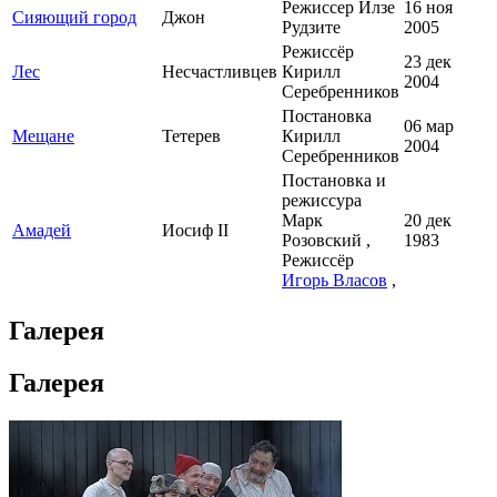
Режиссер Илзе
16 ноя
Сияющий город
Джон
Рудзите
2005
Режиссёр
23 дек
Лес
Несчастливцев
Кирилл
2004
Серебренников
Постановка
06 мар
Мещане
Тетерев
Кирилл
2004
Серебренников
Постановка и
режиссура
Марк
20 дек
Амадей
Иосиф II
Розовский ,
1983
Режиссёр
Игорь Власов
,
Галерея
Галерея