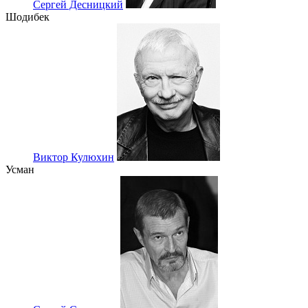
Сергей Десницкий
Шодибек
Виктор Кулюxин
Усман