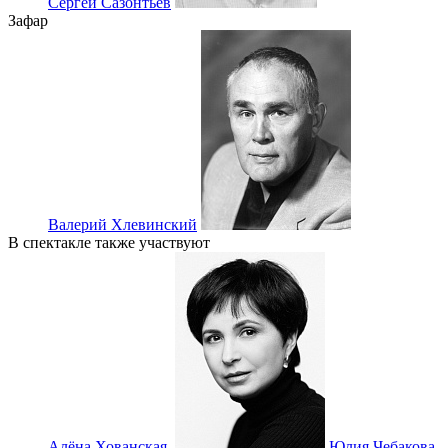
Сергей Сазонтьев
Зафар
Валерий Хлевинский
В спектакле также участвуют
Алёна Хованская
,
Юлия Чебакова
,