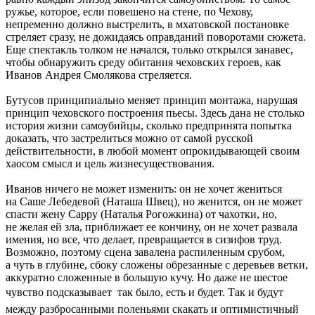
ружье, которое, если повешено на стене, по Чехову,
непременно должно выстрелить, в мхатовской постановке
стреляет сразу, не дожидаясь оправданий поворотами сюжета.
Еще спектакль толком не начался, только открылся занавес,
чтобы обнаружить среду обитания чеховских героев, как
Иванов Андрея Смолякова стреляется.
Бутусов принципиально меняет принцип монтажа, нарушая
принцип чеховского построения пьесы. Здесь дана не столько
история жизни самоубийцы, сколько предпринята попытка
доказать, что застрелиться можно от самой русской
действительности, в любой момент опрокидывающей своим
хаосом смысл и цель жизнесуществования.
Иванов ничего не может изменить: он не хочет жениться
на Саше Лебедевой (Наташа Швец), но женится, он не может
спасти жену Сарру (Наталья Рогожкина) от чахотки, но,
не желая ей зла, приближает ее кончину, он не хочет развала
имения, но все, что делает, превращается в сизифов труд.
Возможно, поэтому сцена завалена распиленным срубом,
а чуть в глубине, сбоку сложены обрезанные с деревьев ветки,
аккуратно сложенные в большую кучу. Но даже не шестое
чувство подсказывает  так было, есть и будет. Так и будут
между разбросанными поленьями скакать и оптимистичный