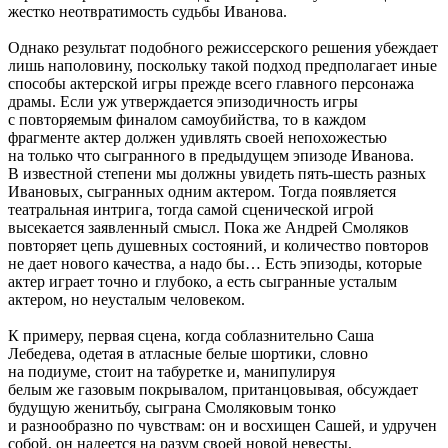
жестко неотвратимость судьбы Иванова.
Однако результат подобного режиссерского решения убеждает
лишь наполовину, поскольку такой подход предполагает иные
способы актерской игры прежде всего главного персонажа
драмы. Если уж утверждается эпизодичность игры
с повторяемым финалом самоубийства, то в каждом
фрагменте актер должен удивлять своей непохожестью
на только что сыгранного в предыдущем эпизоде Иванова.
В известной степени мы должны увидеть пять-шесть разных
Ивановых, сыгранных одним актером. Тогда появляется
театральная интрига, тогда самой сценической игрой
высекается заявленный смысл. Пока же Андрей Смоляков
повторяет цепь душевных состояний, и количество повторов
не дает нового качества, а надо бы… Есть эпизоды, которые
актер играет точно и глубоко, а есть сыгранные усталым
актером, но неусталым человеком.
К примеру, первая сцена, когда соблазнительно Саша
Лебедева, одетая в атласные белые шортики, словно
на подиуме, стоит на табуретке и, манипулируя
белым же газовым покрывалом, пританцовывая, обсуждает
будущую женитьбу, сыграна Смоляковым тонко
и разнообразно по чувствам: он и восхищен Сашей, и удручен
собой, он надеется на разум своей новой невесты,