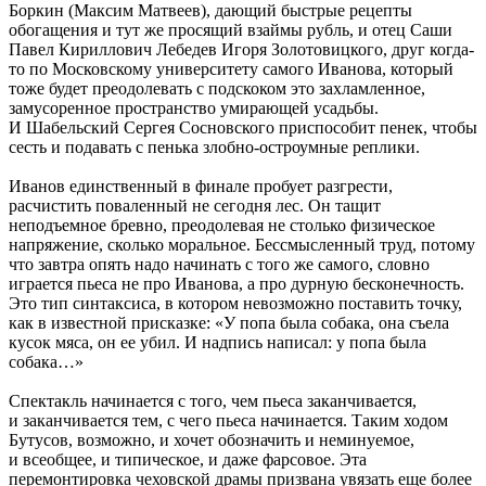
Боркин (Максим Матвеев), дающий быстрые рецепты
обогащения и тут же просящий взаймы рубль, и отец Саши
Павел Кириллович Лебедев Игоря Золотовицкого, друг когда-
то по Московскому университету самого Иванова, который
тоже будет преодолевать с подскоком это захламленное,
замусоренное пространство умирающей усадьбы.
И Шабельский Сергея Сосновского приспособит пенек, чтобы
сесть и подавать с пенька злобно-остроумные реплики.
Иванов единственный в финале пробует разгрести,
расчистить поваленный не сегодня лес. Он тащит
неподъемное бревно, преодолевая не столько физическое
напряжение, сколько моральное. Бессмысленный труд, потому
что завтра опять надо начинать с того же самого, словно
играется пьеса не про Иванова, а про дурную бесконечность.
Это тип синтаксиса, в котором невозможно поставить точку,
как в известной присказке: «У попа была собака, она съела
кусок мяса, он ее убил. И надпись написал: у попа была
собака…»
Спектакль начинается с того, чем пьеса заканчивается,
и заканчивается тем, с чего пьеса начинается. Таким ходом
Бутусов, возможно, и хочет обозначить и неминуемое,
и всеобщее, и типическое, и даже фарсовое. Эта
перемонтировка чеховской драмы призвана увязать еще более