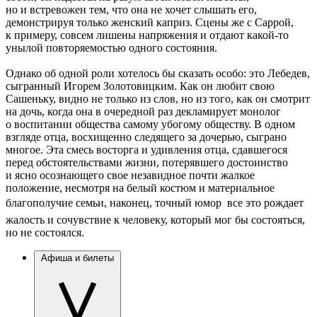
но и встревожен тем, что она не хочет слышать его,
демонстрируя только женский каприз. Сцены же с Саррой,
к примеру, совсем лишены напряжения и отдают какой-то
унылой повторяемостью одного состояния.
Однако об одной роли хотелось бы сказать особо: это Лебедев,
сыгранный Игорем Золотовицким. Как он любит свою
Сашеньку, видно не только из слов, но из того, как он смотрит
на дочь, когда она в очередной раз декламирует монолог
о воспитании общества самому убогому обществу. В одном
взгляде отца, восхищенно следящего за дочерью, сыграно
многое. Эта смесь восторга и удивления отца, сдавшегося
перед обстоятельствами жизни, потерявшего достоинство
и ясно осознающего свое незавидное почти жалкое
положение, несмотря на белый костюм и материальное
благополучие семьи, наконец, точный юмор  все это рождает
жалость и сочувствие к человеку, который мог бы состояться,
но не состоялся.
Афиша и билеты