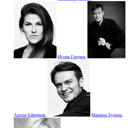
Игорь Гордин
,
Антон Ефремов
,
Марина Зудина
,