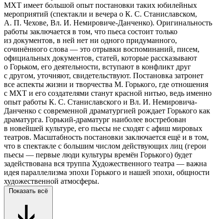
МХТ имеет большой опыт постановки таких юбилейных
мероприятий (спектакли и вечера о К. С. Станиславском,
А. П. Чехове, Вл. И. Немировиче-Данченко). Оригинальность
работы заключается в том, что пьеса состоит только
из документов, в ней нет ни одного придуманного,
сочинённого слова — это отрывки воспоминаний, писем,
официальных документов, статей, которые рассказывают
о Горьком, его деятельности, вступают в конфликт друг
с другом, уточняют, свидетельствуют. Постановка затронет
все аспекты жизни и творчества М. Горького, где отношения
с МХТ и его создателями станут красной нитью, ведь именно
опыт работы К. С. Станиславского и Вл. И. Немировича-
Данченко с современной драматургией рождает Горького как
драматурга. Горький-драматург наиболее востребован
в новейшей культуре, его пьесы не сходят с афиш мировых
театров. Масштабность постановки заключается ещё и в том,
что в спектакле с большим числом действующих лиц (герои
пьесы — первые люди культуры времён Горького) будет
задействована вся труппа Художественного театра — важна
идея параллелизма эпохи Горького и нашей эпохи, общности
художественной атмосферы.
Показать всё