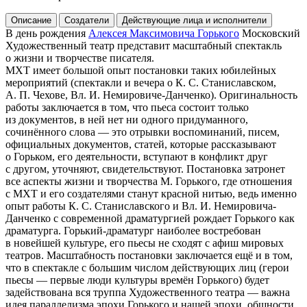
Описание
Создатели
Действующие лица и исполнители
В день рождения
Алексея Максимовича Горького
Московский
Художественный театр представит масштабный спектакль
о жизни и творчестве писателя.
МХТ имеет большой опыт постановки таких юбилейных
мероприятий (спектакли и вечера о К. С. Станиславском,
А. П. Чехове, Вл. И. Немировиче-Данченко). Оригинальность
работы заключается в том, что пьеса состоит только
из документов, в ней нет ни одного придуманного,
сочинённого слова — это отрывки воспоминаний, писем,
официальных документов, статей, которые рассказывают
о Горьком, его деятельности, вступают в конфликт друг
с другом, уточняют, свидетельствуют. Постановка затронет
все аспекты жизни и творчества М. Горького, где отношения
с МХТ и его создателями станут красной нитью, ведь именно
опыт работы К. С. Станиславского и Вл. И. Немировича-
Данченко с современной драматургией рождает Горького как
драматурга. Горький-драматург наиболее востребован
в новейшей культуре, его пьесы не сходят с афиш мировых
театров. Масштабность постановки заключается ещё и в том,
что в спектакле с большим числом действующих лиц (герои
пьесы — первые люди культуры времён Горького) будет
задействована вся труппа Художественного театра — важна
идея параллелизма эпохи Горького и нашей эпохи, общности