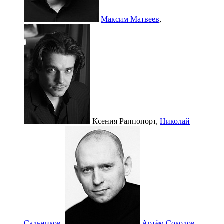
Максим Матвеев
,
Ксения Раппопорт,
Николай
Сальников
,
Артём Соколов
,