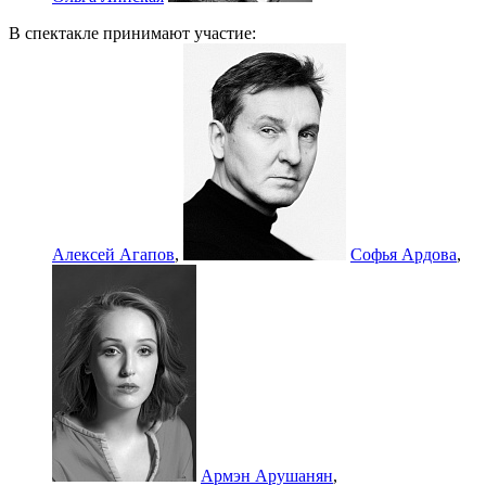
В спектакле принимают участие:
Алексей Агапов
,
Софья Ардова
,
Армэн Арушанян
,