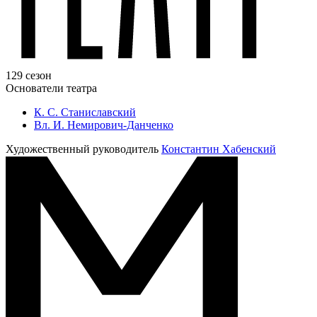
129 сезон
Основатели театра
К. С. Станиславский
Вл. И. Немирович-Данченко
Художественный руководитель
Константин Хабенский