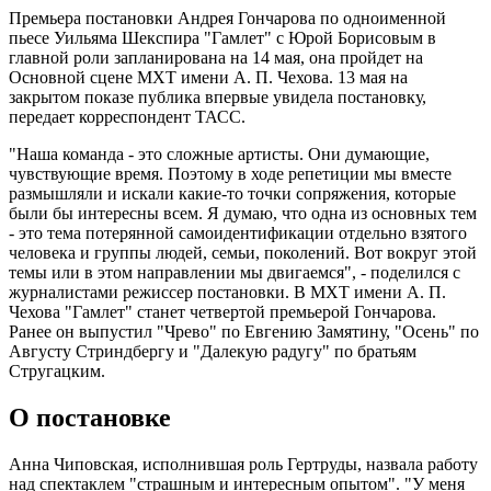
Премьера постановки Андрея Гончарова по одноименной
пьесе Уильяма Шекспира "Гамлет" с Юрой Борисовым в
главной роли запланирована на 14 мая, она пройдет на
Основной сцене МХТ имени А. П. Чехова. 13 мая на
закрытом показе публика впервые увидела постановку,
передает корреспондент ТАСС.
"Наша команда - это сложные артисты. Они думающие,
чувствующие время. Поэтому в ходе репетиции мы вместе
размышляли и искали какие-то точки сопряжения, которые
были бы интересны всем. Я думаю, что одна из основных тем
- это тема потерянной самоидентификации отдельно взятого
человека и группы людей, семьи, поколений. Вот вокруг этой
темы или в этом направлении мы двигаемся", - поделился с
журналистами режиссер постановки. В МХТ имени А. П.
Чехова "Гамлет" станет четвертой премьерой Гончарова.
Ранее он выпустил "Чрево" по Евгению Замятину, "Осень" по
Августу Стриндбергу и "Далекую радугу" по братьям
Стругацким.
О постановке
Анна Чиповская, исполнившая роль Гертруды, назвала работу
над спектаклем "страшным и интересным опытом". "У меня