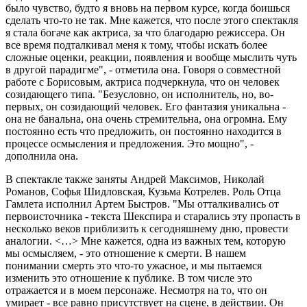
было чувство, будто я вновь на первом курсе, когда боишься
сделать что-то не так. Мне кажется, что после этого спектакля
я стала богаче как актриса, за что благодарю режиссера. Он
все время подталкивал меня к тому, чтобы искать более
сложные оценки, реакции, появления и вообще мыслить чуть
в другой парадигме", - отметила она. Говоря о совместной
работе с Борисовым, актриса подчеркнула, что он человек
созидающего типа. "Безусловно, он исполнитель, но, во-
первых, он созидающий человек. Его фантазия уникальна -
она не банальна, она очень стремительна, она огромна. Ему
постоянно есть что предложить, он постоянно находится в
процессе осмысления и предложения. Это мощно", -
дополнила она.
В спектакле также заняты Андрей Максимов, Николай
Романов, Софья Шидловская, Кузьма Котрелев. Роль Отца
Гамлета исполнил Артем Быстров. "Мы отталкивались от
первоисточника - текста Шекспира и старались эту пропасть в
несколько веков приблизить к сегодняшнему дню, провести
аналогии. <…> Мне кажется, одна из важных тем, которую
мы осмысляем, - это отношение к смерти. В нашем
понимании смерть это что-то ужасное, и мы пытаемся
изменить это отношение к публике. В том числе это
отражается и в моем персонаже. Несмотря на то, что он
умирает - все равно присутствует на сцене, в действии. Он