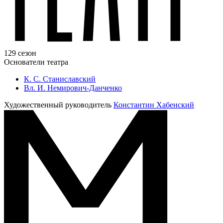
129 сезон
Основатели театра
К. С. Станиславский
Вл. И. Немирович-Данченко
Художественный руководитель
Константин Хабенский