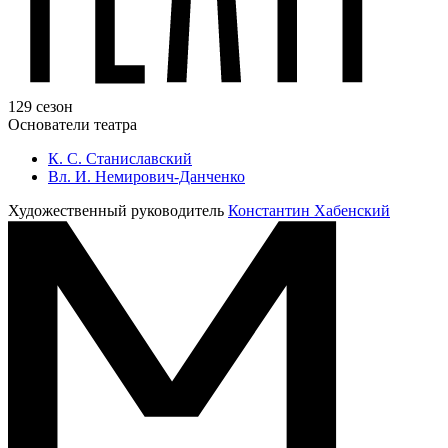
129 сезон
Основатели театра
К. С. Станиславский
Вл. И. Немирович-Данченко
Художественный руководитель
Константин Хабенский