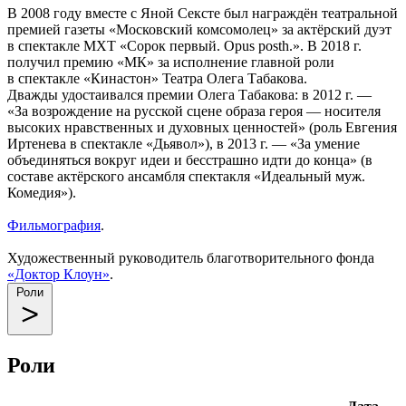
В 2008 году вместе с Яной Сексте был награждён театральной
премией газеты «Московский комсомолец» за актёрский дуэт
в спектакле МХТ «Сорок первый. Opus posth.». В 2018 г.
получил премию «МК» за исполнение главной роли
в спектакле «Кинастон» Театра Олега Табакова.
Дважды удостаивался премии Олега Табакова: в 2012 г. —
«За возрождение на русской сцене образа героя — носителя
высоких нравственных и духовных ценностей» (роль Евгения
Иртенева в спектакле «Дьявол»), в 2013 г. — «За умение
объединяться вокруг идеи и бесстрашно идти до конца» (в
составе актёрского ансамбля спектакля «Идеальный муж.
Комедия»).
Фильмография
.
Художественный руководитель благотворительного фонда
«Доктор Клоун»
.
Роли
Роли