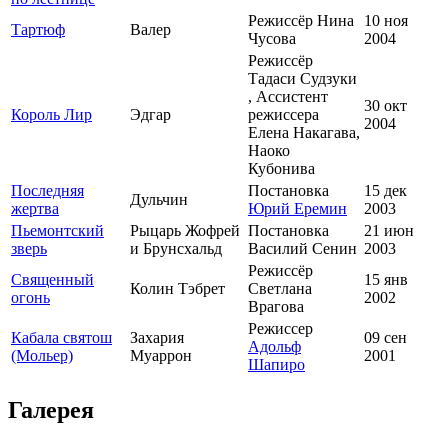
Режиссёр Нина
10 ноя
Тартюф
Валер
Чусова
2004
Режиссёр
Тадаси Судзуки
, Ассистент
30 окт
Король Лир
Эдгар
режиссера
2004
Елена Накагава,
Наоко
Кубонива
Последняя
Постановка
15 дек
Дульчин
жертва
Юрий Еремин
2003
Пьемонтский
Рыцарь Жофрей
Постановка
21 июн
зверь
и Брунсхальд
Василий Сенин
2003
Режиссёр
Священный
15 янв
Колин Тэбрет
Светлана
огонь
2002
Врагова
Режиссер
Кабала святош
Захария
09 сен
Адольф
(Мольер)
Муаррон
2001
Шапиро
Галерея