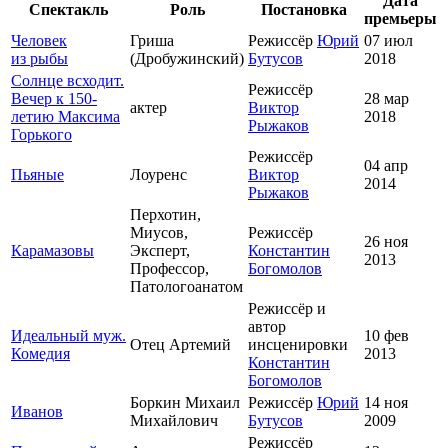
Дата
Спектакль
Роль
Постановка
премьеры
Человек
Гриша
Режиссёр
Юрий
07 июл
из рыбы
(Дробужинский)
Бутусов
2018
Солнце всходит.
Режиссёр
Вечер к 150-
28 мар
актер
Виктор
летию Максима
2018
Рыжаков
Горького
Режиссёр
04 апр
Пьяные
Лоуренс
Виктор
2014
Рыжаков
Перхотин,
Миусов,
Режиссёр
26 ноя
Карамазовы
Эксперт,
Константин
2013
Профессор,
Богомолов
Патологоанатом
Режиссёр и
автор
Идеальный муж.
10 фев
Отец Артемий
инсценировки
Комедия
2013
Константин
Богомолов
Боркин Михаил
Режиссёр
Юрий
14 ноя
Иванов
Михайлович
Бутусов
2009
Режиссёр