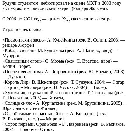
Будучи студентом, дебютировал на сцене МХТ в 2003 году
в спектакле «Пьемонтский зверь» (Рыцарь Жорфей).
С 2006 по 2021 год — артист Художественного театра.
Играл в спектаклях:
«Пьемонтский зверь» А. Курейчина (реж. В. Сенин, 2003) —
рыцарь Жорфей,
«Кабала святош» М. Булгакова (реж. А. Шапиро, ввод) —
Муаррон,
«Священный огонь» С. Моэма (реж. С. Врагова, ввод) —
Колин Тэбрет,
«Последняя жертва» А. Островского (реж. Ю. Ерёмин, 2003)
— Дульчин,
«Король Лир» В. Шекспира (реж. Т. Судзуки, 2004) — Эдгар,
«Тартюф» Мольера (реж. Н. Чусова, 2004) — Валер,
«Художник, спускающийся по лестнице» Т. Стоппарда (реж.
Е. Невежина, 2005) — Битчем,
«Солнце сияло» А. Курчаткина (реж. М. Брусникина, 2005) —
Юра Садок и Лёня Финько,
«С любимыми не расставайтесь» А. Володина (реж.
В. Рыжаков, ввод) — Миронов,
«Сорок первый. Opus Posth.» Б. Лавренёва (реж. В. Рыжаков,
2008) — Говорухо-Отрок,