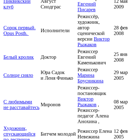
Пиквикский
Август
12 мая
Евгений
клуб
Снодграс
2009
Писарев
Режиссёр,
художник,
Сорок первый.
автор
28 фев
Исполнители
Opus Posth.
сценической
2008
версии
Виктор
Рыжаков
Режиссер
25 янв
Белый кролик
Доктор
Евгений
2008
Каменькович
Режиссер
Юра Садок
29 мар
Солнце сияло
Марина
и Леня Финько
2005
Брусникина
Режиссер-
постановщик
Виктор
С любимыми
08 мар
Миронов
Рыжаков
,
не расставайтесь
2005
Режиссер-
педагог Алена
Анохина ,
Художник,
Режиссер Елена
12 фев
спускающийся
Битчем молодой
Невежина
2005
по лестнице