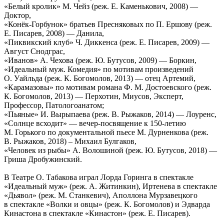
«Белый кролик» М. Чейз (реж. Е. Каменькович, 2008) —
Доктор,
«Конёк-Горбунок» братьев Пресняковых по П. Ершову (реж.
Е. Писарев, 2008) — Данила,
«Пиквикский клуб» Ч. Диккенса (реж. Е. Писарев, 2009) —
Август Снодграс,
«Иванов» А. Чехова (реж. Ю. Бутусов, 2009) — Боркин,
«Идеальный муж. Комедия» по мотивам произведений
О. Уайльда (реж. К. Богомолов, 2013) — отец Артемий,
«Карамазовы» по мотивам романа Ф. М. Достоевского (реж.
К. Богомолов, 2013) — Перхотин, Миусов, Эксперт,
Профессор, Патологоанатом;
«Пьяные» И. Вырыпаева (реж. В. Рыжаков, 2014) — Лоуренс,
«Солнце всходит» — вечер-посвящение к 150-летию
М. Горького по документальной пьесе М. Дурненкова (реж.
В. Рыжаков, 2018) – Михаил Булгаков,
«Человек из рыбы» А. Волошиной (реж. Ю. Бутусов, 2018) —
Гриша Дробужинский.
В Театре О. Табакова играл Лорда Горинга в спектакле
«Идеальный муж» (реж. А. Житинкин), Иртенева в спектакле
«Дьявол» (реж. М. Станкевич), Аполлона Мурзавецкого
в спектакле «Волки и овцы» (реж. К. Богомолов) и Эдварда
Кинастона в спектакле «Кинастон» (реж. Е. Писарев).