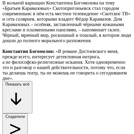
В вольной вариации Константина Богомолова на тему
«Братьев Карамазовых» Скотопригоньевск стал городом
современным: в нём есть местное телевидение «Скотское ТВ»
и сеть соляриев, которыми владеет Фёдор Карамазов. Дом
Карамазовых – особняк, заставленный чёрными кожаными
креслами и плазменными панелями, – напоминает склеп.
Чёрный, мрачный мир, роскошный и пошлый, в котором люди
дошли до полного морального разложения.
Константин Богомолов:
«В романе Достоевского меня,
прежде всего, интересует детективная интрига,
а не философско-религиозные искания. Хотя одновременно
это и разговор о нашей действительности, потому что, если
ты делаешь театр, ты не можешь не говорить о сегодняшнем
дне».
Показать всё
Создатели