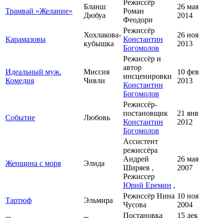
Режиссёр
Бланш
26 мая
Трамвай «Желание»
Роман
Дюбуа
2014
Феодори
Режиссёр
Хохлакова-
26 ноя
Карамазовы
Константин
кубышка
2013
Богомолов
Режиссёр и
автор
Идеальный муж.
Миссия
10 фев
инсценировки
Комедия
Чивли
2013
Константин
Богомолов
Режиссёр-
постановщик
21 янв
Событие
Любовь
Константин
2012
Богомолов
Ассистент
режиссёра
Андрей
26 мая
Женщина с моря
Элида
Ширяев ,
2007
Режиссер
Юрий Еремин
,
Режиссёр Нина
10 ноя
Тартюф
Эльмира
Чусова
2004
Постановка
15 дек