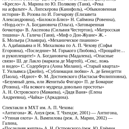
«Кресло» А. Марина по Ю. Полякову (Таня), «Река
на асфальте» А. Липскерова (Канифоль), «Обыкновенная
история» В. Розова по И. Гончарову (Елизавета
Александровна), «Билокси-Блюз» Н. Саймона (Ровенна),
«Норд-ост» А. Богдановича (Ольга), «Затоваренная
бочкотара» В. Аксенова (Сильвия Честертон), «Матросская
тишина» А. Галича (Таня), «Миф о Дон-Жуане» Ж. -
Б. Мольера (Эльмира), «Механическое пианино»
А. Адабашьяна и Н. Михалкова по А. П. Чехову (Софья
Егоровна), «Последние» М. Горького (Любовь), «Прощайте…
и рукоплещите!» А. Богдановича (Мадалена), «Опасные
связи» Ш. де Лакло (маркиза де Мартей), «Секс, ложь
и видео» С. Содерберга (Анна Милани), «Старый квартал»
Т. Уильямса (Джейн), «Сублимация любви» А. де Бенедетти
(Паола), «Идиот» Ф. М. Достоевского (Настасья Филипповна),
«Безумный день, или Женитьба Фигаро» П. де Бомарше
(Розина), «На всякого мудреца довольно простоты»
А. Н. Островского (Мамаева), «Дядя Ваня» (Елена
Андреевна), «Чайка» (Аркадина).
Спектакли в МХТ им. А. П. Чехова:
«Антигона» Ж. Ануя (реж. Т. Чхеидзе, 2001) — Антигона,
«Утиная охота» А. Вампилова (реж. А. Марин, 2002) —
Галина,
«Последняя жертва» А. Н. Островского (реж. Ю. Ерёмин,