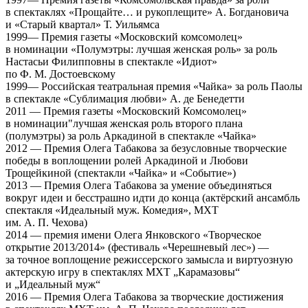
в спектаклях «Прощайте… и рукоплещите» А. Богдановича
и «Старый квартал» Т. Уильямса
1999— Премия газеты «Московский комсомолец»
в номинации «Полумэтры: лучшая женская роль» за роль
Настасьи Филипповны в спектакле «Идиот»
по Ф. М. Достоевскому
1999— Российская театральная премия «Чайка» за роль Паолы
в спектакле «Сублимация любви» А. де Бенедетти
2011 — Премия газеты «Московский Комсомолец»
в номинации"лучшая женская роль второго плана
(полумэтры) за роль Аркадиной в спектакле «Чайка»
2012 — Премия Олега Табакова за безусловные творческие
победы в воплощении ролей Аркадиной и Любови
Трощейкиной (спектакли «Чайка» и «Событие»)
2013 — Премия Олега Табакова за умение объединяться
вокруг идеи и бесстрашно идти до конца (актёрский ансамбль
спектакля «Идеальный муж. Комедия», МХТ
им. А. П. Чехова)
2014 — премия имени Олега Янковского «Творческое
открытие 2013/2014» (фестиваль «Черешневый лес») —
за точное воплощение режиссерского замысла и виртуозную
актерскую игру в спектаклях МХТ „Карамазовы“
и „Идеальный муж“
2016 — Премия Олега Табакова за творческие достижения