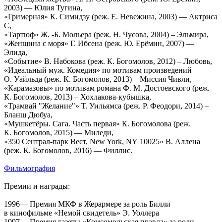
2003) — Юлия Тугина,
«Гримерная» К. Симидзу (реж. Е. Невежина, 2003) — Актриса
С,
«Тартюф» Ж. -Б. Мольера (реж. Н. Чусова, 2004) – Эльмира,
«Женщина с моря» Г. Ибсена (реж. Ю. Ерёмин, 2007) —
Элида,
«Событие» В. Набокова (реж. К. Богомолов, 2012) – Любовь,
«Идеальный муж. Комедия» по мотивам произведений
О. Уайльда (реж. К. Богомолов, 2013) – Миссия Чивли,
«Карамазовы» по мотивам романа Ф. М. Достоевского (реж.
К. Богомолов, 2013) – Хохлакова-кубышка,
«Трамвай "Желание"» Т. Уильямса (реж. Р. Феодори, 2014) –
Бланш Дюбуа,
«Мушкетёры. Сага. Часть первая» К. Богомолова (реж.
К. Богомолов, 2015) — Миледи,
«350 Сентрал-парк Вест, New York, NY 10025» В. Аллена
(реж. К. Богомолов, 2016) — Филлис.
Фильмография
Премии и награды:
1996— Премия МКФ в Жерармере за роль Билли
в кинофильме «Немой свидетель» Э. Уоллера
1997— Премия газеты «Комсомольская правда» за роли