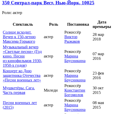
350 Сентрал-парк Вест, Нью-Йорк, 10025
Роли:
актер
Дата
Спектакль
Роль
Постановка
премьеры
Солнце всходит.
Режиссёр
28 мар
Вечер к 150-летию
актер
Виктор
2018
Максима Горького
Рыжаков
Музыкальный вечер
«Светлые песни» (Год
Режиссёр
07 мар
кино. Песни
актер
Марина
2016
из кинофильмов 1930-
Брусникина
1950-х годов)
Концерт ко Дню
Режиссёр
23 фев
защитника Отечества
актер
Марина
2016
«Песни военных лет»
Брусникина
Режиссёр
Мушкетёры. Сага.
30 окт
Миледи
Константин
Часть первая
2015
Богомолов
Режиссёр
Песни военных лет
08 мая
актер
Марина
(2015)
2015
Брусникина