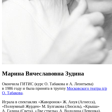
Марина Вячеславовна Зудина
Окончила ГИТИС (курс О. Табакова и А. Леонтьева)
в 1986 году и была принята в труппу
Московского театра п/р
О. Табакова
.
Играла в спектаклях «Жаворонок» Ж. Ануя (Агнесса),
«Полоумный Журден» М. Булгакова (Люсиль), «Крыша»
А. Галина (Света), «Две стрелы» А. Володина (Девушка),