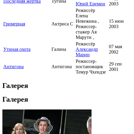
Последняя жертва
Тугина
Юрий Еремин
2003
Режиссёр
Елена
Невежина ,
15 июн
Гримерная
Актриса С
Режиссер-
2003
стажер Ая
Марути ,
Режиссёр
07 мая
Утиная охота
Галина
Александр
2002
Марин
Режиссер-
29 сен
Антигона
Антигона
постановщик
2001
Темур Чхеидзе
Галерея
Галерея