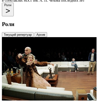
в спектаклях МХТ им. А. П. Чехова последних лет
Роли
Роли
Текущий репертуар
Архив