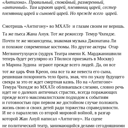
«Антигона». Правильный, спокойный, размеренный,
«античный». Там играют царей, племянниц царей, сестер
племянниц царей и сыновей царей. Но прежде всего  царей.
Смотришь «Антигону» во МХАТе  и глазам своим не веришь.
Та же пьеса Жана Ануя. Тот же режиссер  Темур Чхеидзе.
Почти те же мизансцены, знакомая музыка Джонатана Ли
и похожие современные костюмы. Но другие актеры  Отар
Мегвинетухуцеси (худрук Театра имени К. Марджанишвили
теперь будет регулярно из Тбилиси приезжать в Москву)
и Марина Зудина  играют прежде всего людей. Да, он все
тот же царь Фив Креон, она все та же невеста его сына,
решившая похоронить тело брата, зная, что по указу будущего
свекра за это ее ждет смертная казнь. Но на «Антигоне»
Темура Чхеидзе во МХАТе обливаешься слезами, словно речь
идет не о далеких античных страстях, всегда поражающих
прежде всего максималистским подходом к событиям
и готовностью при первом же достойном случае положить
жизнь свою и своих детей ради торжества справедливости.
И не о параллелях со второй мировой войной, в разгар
которой Жан Ануй написал «Антигону». На сцене 
не политический театр, занимающийся делами сегодняшними