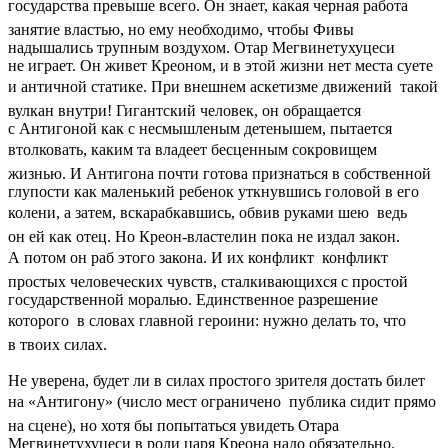
государства превыше всего. Он знает, какая черная работа 
занятие властью, но ему необходимо, чтобы Фивы
надышались трупным воздухом. Отар Мегвинетухуцеси
не играет. Он живет Креоном, и в этой жизни нет места суете
и античной статике. При внешнем аскетизме движений  такой
вулкан внутри! Гигантский человек, он обращается
с Антигоной как с несмышленым детенышем, пытается
втолковать, каким та владеет бесценным сокровищем 
жизнью. И Антигона почти готова признаться в собственной
глупости как маленький ребенок уткнувшись головой в его
колени, а затем, вскарабкавшись, обвив руками шею  ведь
он ей как отец. Но Креон-властелин пока не издал закон.
А потом он раб этого закона. И их конфликт  конфликт
простых человеческих чувств, сталкивающихся с простой
государственной моралью. Единственное разрешение
которого  в словах главной героини: нужно делать то, что
в твоих силах.
Не уверена, будет ли в силах простого зрителя достать билет
на «Антигону» (число мест ограничено  публика сидит прямо
на сцене), но хотя бы попытаться увидеть Отара
Мегвинетухуцеси в роли царя Креона надо обязательно.