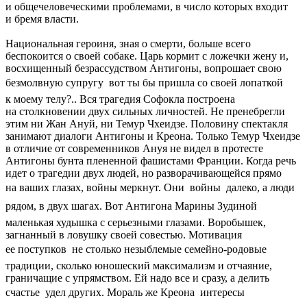
и общечеловеческими проблемами, в число которых входит
и бремя власти.
Национальная героиня, зная о смерти, больше всего
беспокоится о своей собаке. Царь кормит с ложечки жену и,
восхищенный безрассудством Антигоны, вопрошает свою
безмолвную супругу  вот ты бы пришла со своей лопаткой
к моему телу?.. Вся трагедия Софокла построена
на столкновении двух сильных личностей. Не пренебрегли
этим ни Жан Ануй, ни Темур Чхеидзе. Половину спектакля
занимают диалоги Антигоны и Креона. Только Темур Чхеидзе
в отличие от современников Ануя не видел в протесте
Антигоны бунта плененной фашистами Франции. Когда речь
идет о трагедии двух людей, но разворачивающейся прямо
на ваших глазах, войны меркнут. Они  войны  далеко, а люди
рядом, в двух шагах. Вот Антигона Марины Зудиной 
маленькая худышка с серьезными глазами. Воробышек,
загнанный в ловушку своей совестью. Мотивация
ее поступков  не столько незыблемые семейно-родовые
традиции, сколько юношеский максимализм и отчаяние,
граничащие с упрямством. Ей надо все и сразу, а делить
счастье  удел других. Мораль же Креона  интересы