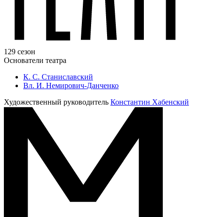
129 сезон
Основатели театра
К. С. Станиславский
Вл. И. Немирович-Данченко
Художественный руководитель
Константин Хабенский