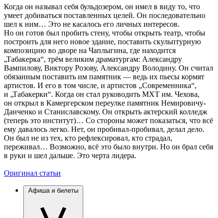
Когда он называл себя бульдозером, он имел в виду то, что
умеет добиваться поставленных целей. Он последовательно
шел к ним… Это не касалось его личных интересов.
Но он готов был пробить стену, чтобы открыть театр, чтобы
построить для него новое здание, поставить скульптурную
композицию во дворе на Чаплыгина, где находится
„Табакерка“, трём великим драматургам: Александру
Вампилову, Виктору Розову, Александру Володину. Он считал
обязанным поставить им памятник — ведь их пьесы кормят
артистов. И его в том числе, и артистов „Современника“,
и „Табакерки“. Когда он стал руководить МХТ им. Чехова,
он открыл в Камергерском переулке памятник Немировичу-
Данченко и Станиславскому. Он открыть актерский колледж
(теперь это институт)… Со стороны может показаться, что всё
ему давалось легко. Нет, он пробивал-пробивал, делал дело.
Он был не из тех, кто рефлексировал, кто страдал,
переживал… Возможно, всё это было внутри. Но он брал себя
в руки и шел дальше. Это черта лидера.
Оригинал статьи
Афиша и билеты