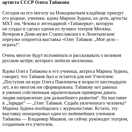
артиста СССР Олега Табакова
Сегодня на его могилу на Новодевичьем кладбище приедут
его родные, ученики, вдова Марина Зудина, их дети, артисты
МХТ им. Чехова и легендарной «Табакерки», которую
он создал и сделал одним из лучших театров Москвы.
Вечером в Доме-музее Станиславского в Леонтьевском
переулке откроется выставка «Олег Табаков: „Моё дело –
играть!“.
Очень многие будут вспоминать и рассказывать о великом
русском актёре, которого любили миллионы.
Вдова Олега Табакова и его ученица, актриса Марина Зудина,
говорит, что Табаков был и остается для неё Учителем:
„Поступив на курс Олега Павловича в возрасте шестнадцати
лет, я во многом им сформирована. Табакову нет равных
в умении собственным заразительным примером давать
людям направление для дальнейшего развития“. На выставке
в „Зарядье“ — „Олег Табаков. Судьба увлеченного человека“
Марина Зудина пообщалась с журналистами. Кстати, эту
выставку инициировал один из любимейших учеников
Табакова — Владимир Машков, он сейчас руководит театром,
созданным его учителем.