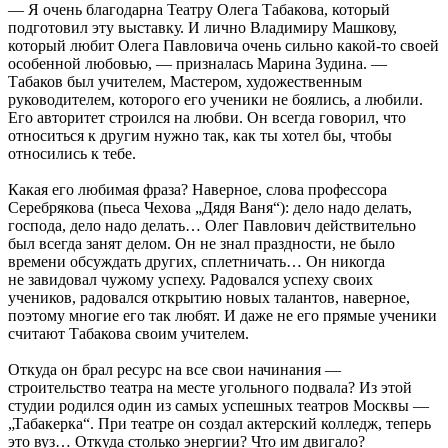
— Я очень благодарна Театру Олега Табакова, который
подготовил эту выставку. И лично Владимиру Машкову,
который любит Олега Павловича очень сильно какой-то своей
особенной любовью, — призналась Марина Зудина. —
Табаков был учителем, Мастером, художественным
руководителем, которого его ученики не боялись, а любили.
Его авторитет строился на любви. Он всегда говорил, что
относиться к другим нужно так, как ты хотел бы, чтобы
относились к тебе.
Какая его любимая фраза? Наверное, слова профессора
Серебрякова (пьеса Чехова „Дядя Ваня“): дело надо делать,
господа, дело надо делать… Олег Павлович действительно
был всегда занят делом. Он не знал праздности, не было
времени обсуждать других, сплетничать… Он никогда
не завидовал чужому успеху. Радовался успеху своих
учеников, радовался открытию новых талантов, наверное,
поэтому многие его так любят. И даже не его прямые ученики
считают Табакова своим учителем.
Откуда он брал ресурс на все свои начинания —
строительство театра на месте угольного подвала? Из этой
студии родился один из самых успешных театров Москвы —
„Табакерка“. При театре он создал актерский колледж, теперь
это вуз… Откуда столько энергии? Что им двигало?