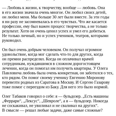
— Любовь к жизни, к творчеству, вообще — любовь. Она
в его жизни значила очень многое. Он любил своих детей,
он любил меня. Мы больше 30 лет были вместе. За эти годы
я ни разу не засомневалась в его чувствах. Что же касается
профессии, ему был важен процесс творчества, а не только
результат. Хотя он очень ценил успех и умел его добиться.
Не только личный, но и успех учеников, театров, которыми
руководил.
Он был очень добрым человеком. Он получал огромное
удовольствие, когда мог сделать что-то для других, когда
он премии распределял. Когда он оплачивал врачей
сотрудникам, нуждавшимся в сложном дорогостоящем
лечении, когда он помогал им получить квартиры. У Олега
Павловича любовь была очень конкретная, он заботился о тех,
кто рядом. Он помог своему ученику Евгению Миронову
перевезти родных из Саратова в Москву. И Сергею Газарову
тоже помог с переездом из Баку. Для него это было нормой.
Олег Табаков говорил о себе: я — бульдозер. „Есть машины
„Феррари“, „Лексус“, „Шевроле“, а я — бульдозер. Никогда
не соскакивал, не увиливал и не сваливал на других“.
В смысле — решал любые задачи, даже самые сложные?