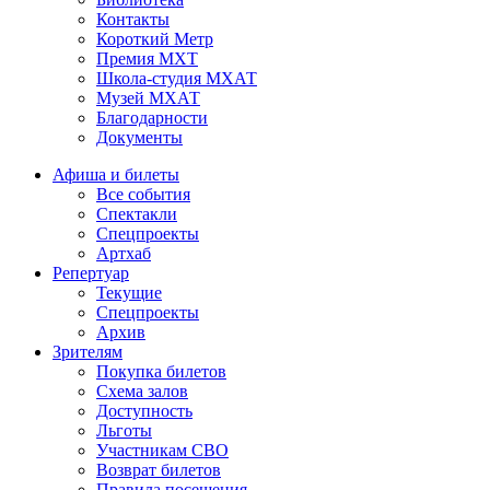
Контакты
Короткий Метр
Премия МХТ
Школа-студия МХАТ
Музей МХАТ
Благодарности
Документы
Афиша и билеты
Все события
Спектакли
Спецпроекты
Артхаб
Репертуар
Текущие
Спецпроекты
Архив
Зрителям
Покупка билетов
Схема залов
Доступность
Льготы
Участникам СВО
Возврат билетов
Правила посещения