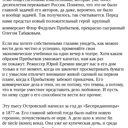
десятилетия переживает Россия. Понятно, что это не было
главной задачей его авторов, да даже, вероятно, не было
и вообще задачей. Так получилось, так считывается. Перед
нами предстал новый положительный герой  крупный
коммерсант Флор Федулыч Прибытков, прекрасно сыгранный
Олегом Табаковым.
Если вы хотите собственными глазами увидеть, как можно
вести дело честно и успешно, променяйте свои
экономические учебники на один вечер в театре. Хотя каким
образом Прибытков умножает капитал, нам как раз
не покажут. Режиссер Юрий Еремин введет нас в его дом
только в тот момент, когда он закончит просматривать бумаги
и с умыслом отвлечет внимание живой сценкой на первом
плане, когда к Прибыткову забежит приказчик. Его
коммерческие дела в тени, но не потому, что темны, а потому,
что в театре уместнее представить дело любовное. И пусть
по нему судят о его способности вести все прочие.
Эту пьесу Островский написал за год до «Бесприданницы» 
в 1877-м. Его главной заботой тогда было найти новую
героиню, почувствовать ее нерв. А дело шло к эпохе fin
de siecle (конец века). Она уже не купеческая дочь, и среда