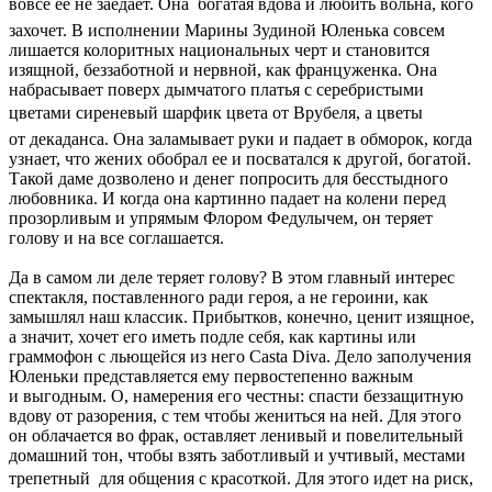
вовсе ее не заедает. Она  богатая вдова и любить вольна, кого
захочет. В исполнении Марины Зудиной Юленька совсем
лишается колоритных национальных черт и становится
изящной, беззаботной и нервной, как француженка. Она
набрасывает поверх дымчатого платья с серебристыми
цветами сиреневый шарфик цвета от Врубеля, а цветы 
от декаданса. Она заламывает руки и падает в обморок, когда
узнает, что жених обобрал ее и посватался к другой, богатой.
Такой даме дозволено и денег попросить для бесстыдного
любовника. И когда она картинно падает на колени перед
прозорливым и упрямым Флором Федулычем, он теряет
голову и на все соглашается.
Да в самом ли деле теряет голову? В этом главный интерес
спектакля, поставленного ради героя, а не героини, как
замышлял наш классик. Прибытков, конечно, ценит изящное,
а значит, хочет его иметь подле себя, как картины или
граммофон с льющейся из него Casta Diva. Дело заполучения
Юленьки представляется ему первостепенно важным
и выгодным. О, намерения его честны: спасти беззащитную
вдову от разорения, с тем чтобы жениться на ней. Для этого
он облачается во фрак, оставляет ленивый и повелительный
домашний тон, чтобы взять заботливый и учтивый, местами
трепетный  для общения с красоткой. Для этого идет на риск,