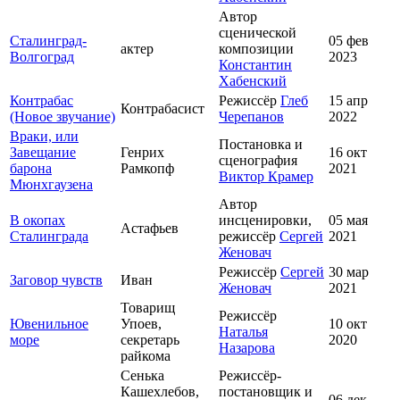
Автор
сценической
Сталинград-
05 фев
актер
композиции
Волгоград
2023
Константин
Хабенский
Контрабас
Режиссёр
Глеб
15 апр
Контрабасист
(Новое звучание)
Черепанов
2022
Враки, или
Постановка и
Завещание
Генрих
16 окт
сценография
барона
Рамкопф
2021
Виктор Крамер
Мюнхгаузена
Автор
В окопах
инсценировки,
05 мая
Астафьев
Сталинграда
режиссёр
Сергей
2021
Женовач
Режиссёр
Сергей
30 мар
Заговор чувств
Иван
Женовач
2021
Товарищ
Режиссёр
Ювенильное
Упоев,
10 окт
Наталья
море
секретарь
2020
Назарова
райкома
Сенька
Режиссёр-
Кашехлебов,
постановщик и
06 дек