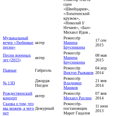
сцен
«Швейцария»,
«Лопатинский
кружок»,
«Николай I/
Нечаев», «Бал»
Михаил Идов ,
Музыкальный
Режиссёр
17 сен
вечер «Любимые
актер
Марина
2015
песни»
Брусникина
Режиссёр
Песни военных
08 мая
актер
Марина
лет (2015)
2015
Брусникина
Режиссёр
04 апр
Пьяные
Габриэль
Виктор Рыжаков
2014
Режиссёр
Джордж
21 янв
№ 13D
Владимир
Пигден
2014
Машков
Рождественский
Режиссёр
07 янв
актер
концерт
Михаил Рахлин
2014
Сказка о том, что
Режиссёр-
11 июн
мы можем, а чего
Дежурный
постановщик
2013
нет
Марат Гацалов