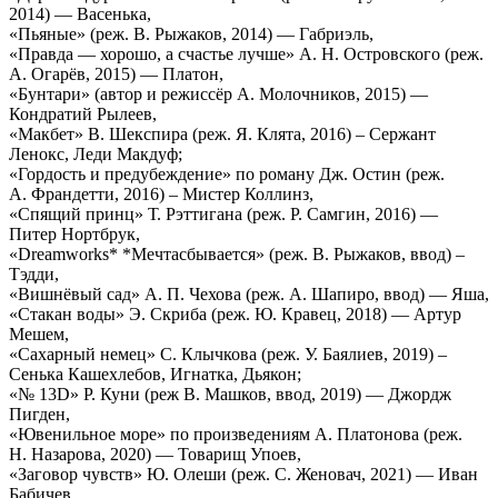
2014) — Васенька,
«Пьяные» (реж. В. Рыжаков, 2014) — Габриэль,
«Правда — хорошо, а счастье лучше» А. Н. Островского (реж.
А. Огарёв, 2015) — Платон,
«Бунтари» (автор и режиссёр А. Молочников, 2015) —
Кондратий Рылеев,
«Макбет» В. Шекспира (реж. Я. Клята, 2016) – Сержант
Ленокс, Леди Макдуф;
«Гордость и предубеждение» по роману Дж. Остин (реж.
А. Франдетти, 2016) – Мистер Коллинз,
«Спящий принц» Т. Рэттигана (реж. Р. Самгин, 2016) —
Питер Нортбрук,
«Dreamworks* *Мечтасбывается» (реж. В. Рыжаков, ввод) –
Тэдди,
«Вишнёвый сад» А. П. Чехова (реж. А. Шапиро, ввод) — Яша,
«Стакан воды» Э. Скриба (реж. Ю. Кравец, 2018) — Артур
Мешем,
«Сахарный немец» С. Клычкова (реж. У. Баялиев, 2019) –
Сенька Кашехлебов, Игнатка, Дьякон;
«№ 13D» Р. Куни (реж В. Машков, ввод, 2019) — Джордж
Пигден,
«Ювенильное море» по произведениям А. Платонова (реж.
Н. Назарова, 2020) — Товарищ Упоев,
«Заговор чувств» Ю. Олеши (реж. С. Женовач, 2021) — Иван
Бабичев,