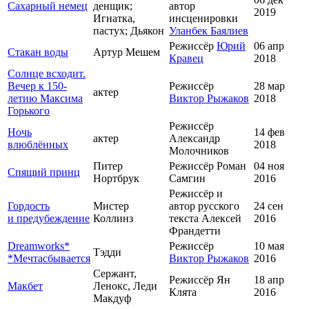
Сахарный немец
денщик;
автор
2019
Игнатка,
инсценировки
пастух; Дьякон
Уланбек Баялиев
Режиссёр
Юрий
06 апр
Стакан воды
Артур Мешем
Кравец
2018
Солнце всходит.
Вечер к 150-
Режиссёр
28 мар
актер
летию Максима
Виктор Рыжаков
2018
Горького
Режиссёр
Ночь
14 фев
актер
Александр
влюблённых
2018
Молочников
Питер
Режиссёр Роман
04 ноя
Спящий принц
Нортбрук
Самгин
2016
Режиссёр и
Гордость
Мистер
автор русского
24 сен
и предубеждение
Коллинз
текста Алексей
2016
Франдетти
Dreamworks*
Режиссёр
10 мая
Тэдди
*Мечтасбывается
Виктор Рыжаков
2016
Сержант,
Режиссёр Ян
18 апр
Макбет
Ленокс, Леди
Клята
2016
Макдуф