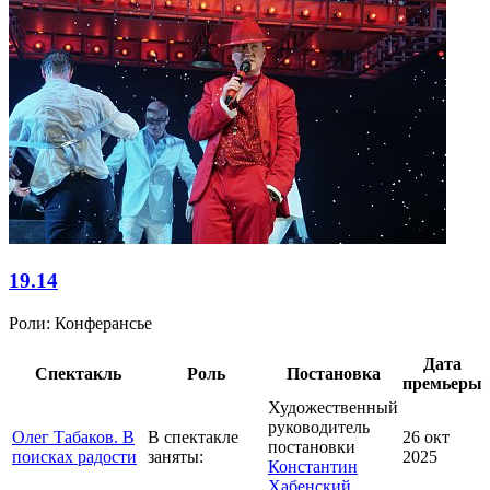
19.14
Роли:
Конферансье
Дата
Спектакль
Роль
Постановка
премьеры
Художественный
руководитель
Олег Табаков. В
В спектакле
26 окт
постановки
поисках радости
заняты:
2025
Константин
Хабенский