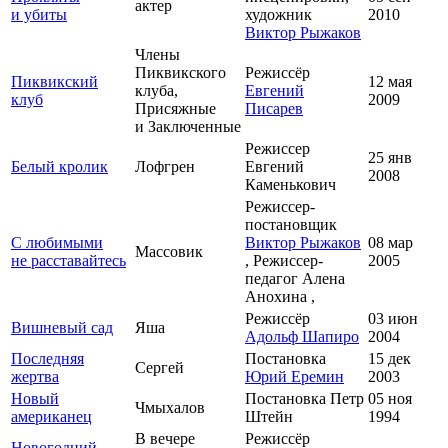
актер
и убиты
художник
2010
Виктор Рыжаков
Члены
Пиквикского
Режиссёр
Пиквикский
12 мая
клуба,
Евгений
клуб
2009
Присяжные
Писарев
и Заключенные
Режиссер
25 янв
Белый кролик
Лофгрен
Евгений
2008
Каменькович
Режиссер-
постановщик
С любимыми
Виктор Рыжаков
08 мар
Массовик
не расставайтесь
, Режиссер-
2005
педагог Алена
Анохина ,
Режиссёр
03 июн
Вишневый сад
Яша
Адольф Шапиро
2004
Последняя
Постановка
15 дек
Сергей
жертва
Юрий Еремин
2003
Новый
Постановка Петр
05 ноя
Чмыxалов
американец
Штейн
1994
В вечере
Режиссёр
Новогодний