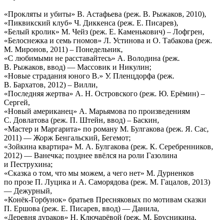
«Прокляты и убиты» В. Астафьева (реж. В. Рыжаков, 2010),
«Пиквикский клуб» Ч. Диккенса (реж. Е. Писарев),
«Белый кролик» М. Чейз (реж. Е. Каменькович) – Лофгрен,
«Белоснежка и семь гномов» Л. Устинова и О. Табакова (реж.
М. Миронов, 2011) – Понедельник,
«С любимыми не расставайтесь» А. Володина (реж.
В. Рыжаков, ввод) — Массовик и Никулин;
«Новые страдания юного В.» У. Пленцдорфа (реж.
В. Бархатов, 2012) – Вилли,
«Последняя жертва» А. Н. Островского (реж. Ю. Ерёмин) –
Сергей,
«Новый американец» А. Марьямова по произведениям
С. Довлатова (реж. П. Штейн, ввод) – Баскин,
«Мастер и Маргарита» по роману М. Булгакова (реж. Я. Сас,
2011) — Жорж Бенгальский, Бегемот;
«Зойкина квартира» М. А. Булгакова (реж. К. Серебренников,
2012) — Ванечка; позднее ввёлся на роли Газолина
и Пеструхина;
«Сказка о том, что мы можем, а чего нет» М. Дурненков
по прозе П. Луцика и А. Саморядова (реж. М. Гацалов, 2013)
— Дежурный,
«Конёк-Горбунок» братьев Пресняковых по мотивам сказки
П. Ершова (реж. Е. Писарев, ввод) — Данила,
«Деревня дураков» Н. Ключарёвой (реж. М. Брусникина,