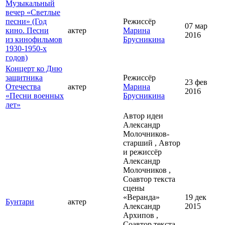
Музыкальный
вечер «Светлые
песни» (Год
Режиссёр
07 мар
кино. Песни
актер
Марина
2016
из кинофильмов
Брусникина
1930-1950-х
годов)
Концерт ко Дню
защитника
Режиссёр
23 фев
Отечества
актер
Марина
2016
«Песни военных
Брусникина
лет»
Автор идеи
Александр
Молочников-
старший , Автор
и режиссёр
Александр
Молочников ,
Соавтор текста
сцены
«Веранда»
19 дек
Бунтари
актер
Александр
2015
Архипов ,
Соавтор текста