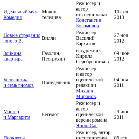
Режиссёр и
автор
Идеальный муж.
Молох,
10 фев
инсценировки
Комедия
теледива
2013
Константин
Богомолов
Режиссёр
Новые страдания
27 ноя
Вилли
Василий
юного В.
2012
Бархатов
и художник
Зойкина
Газолин,
09 июн
Кирилл
квартира
Пеструхин
2012
Серебренников
Режиссёр
и автор
Белоснежка
сценической
04 ноя
Понедельник
и семь гномов
редакции
2011
Михаил
Миронов
Режиссёр и
автор
Мастер
29 июн
Бегемот
сценической
и Маргарита
2011
версии романа
Янош Сас
Режиссёр, автор
Прокляты
инсценировки,
05 сен