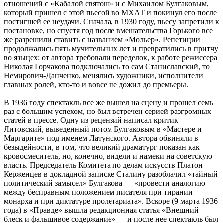
отношений с «Кабалой святош» и с Михаилом Булгаковым,
который пришел с этой пьесой во МХАТ и покинул его после
постигшей ее неудачи. Сначала, в 1930 году, пьесу запретили к
постановке, но спустя год после вмешательства Горького все
же разрешили ставить с названием «Мольер». Репетиции
продолжались пять мучительных лет и превратились в притчу
во языцех: от автора требовали переделок, к работе режиссера
Николая Горчакова подключались то сам Станиславский, то
Немирович-Данченко, менялись художники, исполнители
главных ролей, кто-то и вовсе не дожил до премьеры.
В 1936 году спектакль все же вышел на сцену и прошел семь
раз с большим успехом, но был встречен серией разгромных
статей в прессе. Одну из рецензий написал критик
Литовский, выведенный потом Булгаковым в «Мастере и
Маргарите» под именем Латунского. Автора обвиняли в
безыдейности, в том, что великий драматург показан как
кровосмеситель, но, конечно, видели и намеки на советскую
власть. Председатель Комитета по делам искусств Платон
Керженцев в докладной записке Сталину разоблачил «тайный
политический замысел» Булгакова — «провести аналогию
между бесправным положением писателя при тирании
монарха и при диктатуре пролетариата». Вскоре (9 марта 1936
года) в «Правде» вышла редакционная статья «Внешний
блеск и фальшивое содержание» — и после нее спектакль был