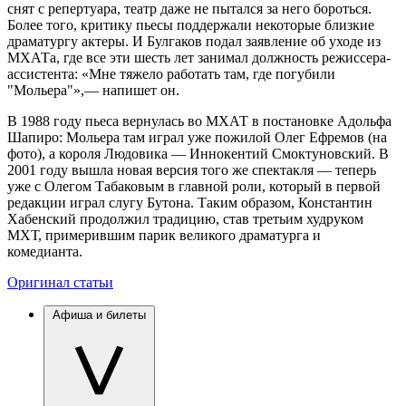
снят с репертуара, театр даже не пытался за него бороться.
Более того, критику пьесы поддержали некоторые близкие
драматургу актеры. И Булгаков подал заявление об уходе из
МХАТа, где все эти шесть лет занимал должность режиссера-
ассистента: «Мне тяжело работать там, где погубили
"Мольера"»,— напишет он.
В 1988 году пьеса вернулась во МХАТ в постановке Адольфа
Шапиро: Мольера там играл уже пожилой Олег Ефремов (на
фото), а короля Людовика — Иннокентий Смоктуновский. В
2001 году вышла новая версия того же спектакля — теперь
уже с Олегом Табаковым в главной роли, который в первой
редакции играл слугу Бутона. Таким образом, Константин
Хабенский продолжил традицию, став третьим худруком
МХТ, примерившим парик великого драматурга и
комедианта.
Оригинал статьи
Афиша и билеты