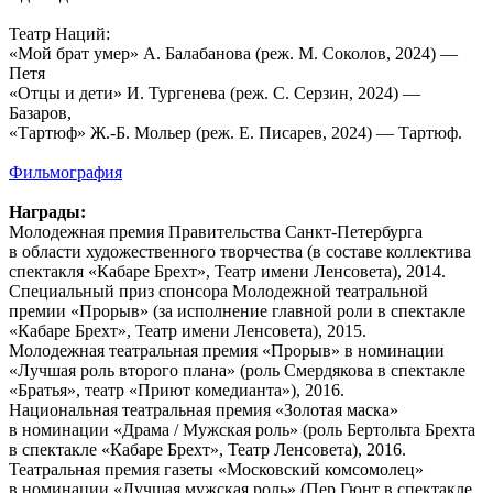
Театр Наций:
«Мой брат умер» А. Балабанова (реж. М. Соколов, 2024) —
Петя
«Отцы и дети» И. Тургенева (реж. С. Серзин, 2024) —
Базаров,
«Тартюф» Ж.-Б. Мольер (реж. Е. Писарев, 2024) — Тартюф.
Фильмография
Награды:
Молодежная премия Правительства Санкт-Петербурга
в области художественного творчества (в составе коллектива
спектакля «Кабаре Брехт», Театр имени Ленсовета), 2014.
Специальный приз спонсора Молодежной театральной
премии «Прорыв» (за исполнение главной роли в спектакле
«Кабаре Брехт», Театр имени Ленсовета), 2015.
Молодежная театральная премия «Прорыв» в номинации
«Лучшая роль второго плана» (роль Смердякова в спектакле
«Братья», театр «Приют комедианта»), 2016.
Национальная театральная премия «Золотая маска»
в номинации «Драма / Мужская роль» (роль Бертольта Брехта
в спектакле «Кабаре Брехт», Театр Ленсовета), 2016.
Театральная премия газеты «Московский комсомолец»
в номинации «Лучшая мужская роль» (Пер Гюнт в спектакле