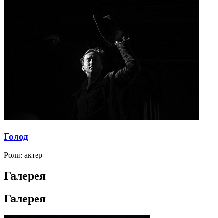
Голод
Роли:
актер
Галерея
Галерея