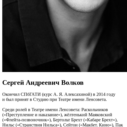
Сергей Андреевич Волков
Окончил СПбГАТИ (курс А. Я. Алексахиной) в 2014 году
и был принят в Студию при Театре имени Ленсовета.
Среди ролей в Театре имени Ленсовета: Раскольников
(«Преступление и наказание»), жёлтенький Маяковский
(«Флейта-позвоночник»), Бертольт Брехт («Кабаре Брехт»),
Нильс («Странствия Нильса»), Сейтон («Макбет. Кино»), Пак