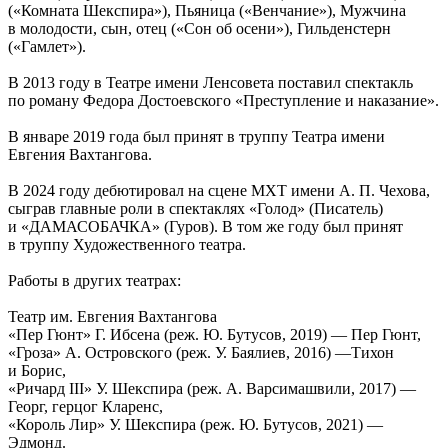
(«Комната Шекспира»), Пьяница («Венчание»), Мужчина
в молодости, сын, отец («Сон об осени»), Гильденстерн
(«Гамлет»).
В 2013 году в Театре имени Ленсовета поставил спектакль
по роману Федора Достоевского «Преступление и наказание».
В январе 2019 года был принят в труппу Театра имени
Евгения Вахтангова.
В 2024 году дебютировал на сцене МХТ имени А. П. Чехова,
сыграв главные роли в спектаклях «Голод» (Писатель)
и «ДАМАСОБАЧКА» (Гуров). В том же году был принят
в труппу Художественного театра.
Работы в других театрах:
Театр им. Евгения Вахтангова
«Пер Гюнт» Г. Ибсена (реж. Ю. Бутусов, 2019) — Пер Гюнт,
«Гроза» А. Островского (реж. У. Баялиев, 2016) —Тихон
и Борис,
«Ричард III» У. Шекспира (реж. А. Варсимашвили, 2017) —
Георг, герцог Кларенс,
«Король Лир» У. Шекспира (реж. Ю. Бутусов, 2021) —
Эдмонд.