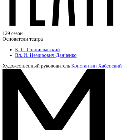
129 сезон
Основатели театра
К. С. Станиславский
Вл. И. Немирович-Данченко
Художественный руководитель
Константин Хабенский