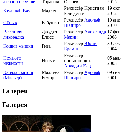
а счастье лучше
Тарасовна
Огарев
2015
Режиссёр Кристиан
19 окт
Savannah Bay
Мадлен
Бенедетти
2012
Режиссёр
Адольф
10 апр
Обрыв
Бабушка
Шапиро
2010
Весенняя
Джудит
Режиссер
Александр
17 фев
лихорадка
Блисс
Марин
2008
Режиссёр
Юрий
30 дек
Кошки-мышки
Гиза
Еремин
2004
Режиссер-
Немного
05 мар
Ноэми
постановщик
нежности
2003
Аркадий Кац
Кабала святош
Мадлена
Режиссер
Адольф
09 сен
(Мольер)
Бежар
Шапиро
2001
Галерея
Галерея