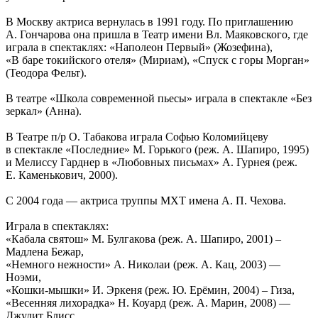
В Москву актриса вернулась в 1991 году. По приглашению
А. Гончарова она пришла в Театр имени Вл. Маяковского, где
играла в спектаклях: «Наполеон Первый» (Жозефина),
«В баре токийского отеля» (Мириам), «Спуск с горы Морган»
(Теодора Фельт).
В театре «Школа современной пьесы» играла в спектакле «Без
зеркал» (Анна).
В Театре п/р О. Табакова играла Софью Коломийцеву
в спектакле «Последние» М. Горького (реж. А. Шапиро, 1995)
и Мелиссу Гарднер в «Любовных письмах» А. Гурнея (реж.
Е. Каменькович, 2000).
С 2004 года — актриса труппы МХТ имена А. П. Чехова.
Играла в спектаклях:
«Кабала святош» М. Булгакова (реж. А. Шапиро, 2001) –
Мадлена Бежар,
«Немного нежности» А. Николаи (реж. А. Кац, 2003) —
Ноэми,
«Кошки-мышки» И. Эркеня (реж. Ю. Ерёмин, 2004) – Гиза,
«Весенняя лихорадка» Н. Коуард (реж. А. Марин, 2008) —
Джудит Блисс,