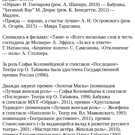
«Обрыв» И. Гончарова (реж. А. Шапиро, 2010) — Бабушка,
“Savannah Bay” М. Дюрас (реж. К. Бенедетти, 2012) —
Мадлен,
«Правда — хорошо, а счастье лучше» А. Н. Островского (реж.
А. Огарёв, 2015) — Мавра Тарасовна.
Снималась в фильмах: «Таня» и «Всего несколько слов в честь
господина де Мольера» А. Эфроса, «За все в ответе»
Г. Натансона, «Бешеное золото» С. Самсонова, «Отклонение
— ноль» А. Столпера.
За роль Софьи Коломийцевой в спектакле «Последние»
Театра п/р О. Табакова была удостоена Государственной
премии России (1996).
Дважды лауреат премии «Золотая Маска» (номинация
«Лучшая женская роль» — Софья Коломийцева в спектакле
«Последние» Театра п/р О. Табакова, 1996; Бабушка
в спектакле МХТ «Обрыв», 2011), премии «Хрустальная
Турандот» (номинация «Лучшая женская роль» — Жозефина
в спектакле «Наполеон I», Театр им. Вл. Маяковского, 1993;
номинация «Театральное достояние», 2011), премии
Станиславского («За выдающийся вклад в развитие русского
театра», 2001; «Мастерство актёра. Женская роль», 2010),
премии Благотворительного фонда Олега Табакова (2001,