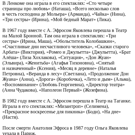
В Ленкоме она играла в его спектаклях: «Сто четыре
страницы про любовь» (Наташа), «Всего несколько слов
в честь господина де Мольера» (Арманда), «Чайка» (Нина),
«Три сестры» (Ирина), «Мой бедный Марат» (Лика).
В 1967 году вместе с А. Эфросом Яковлева перешла в Театр
на Малой Бронной. Там она играла в спектаклях: «Три
сестры» (Ирина, Маша), «Обольститель Колобашкин»,
«Счастливые дни несчастливого человека», «Сказки старого
Арбата» (Виктория), «Ромео и Джульетта» (Джульетта), «Брат
Алёша» (Лиза Хохлакова), «Ситуация», «Дон Жуан»
(Эльвира), «Женитьба» (Агафья Тихоновна), «Снятый
и назначенный» (Ксения), «Месяц в деревне» (Наталья
Петровна), «Веранда в лесу» (Светлана), «Продолжение Дон
Жуана» (Анна), «Дорога» (Коробочка), «Лето и дым» (Альма),
«Воспоминание» (Любовь Георгиевна), «Директор театра»
(Анна Чудакова), «Наполеон Первый» (Жозефина).
В 1982 году вместе с А. Эфросом перешла в Театр на Таганке.
Играла в его спектаклях: «Мизантроп» (Селимена),
«Прекрасное воскресенье для пикника» (Боди), «На дне»
(Настя).
После смерти Анатолия Эфроса в 1987 году Ольга Яковлева
уехала в Париж.