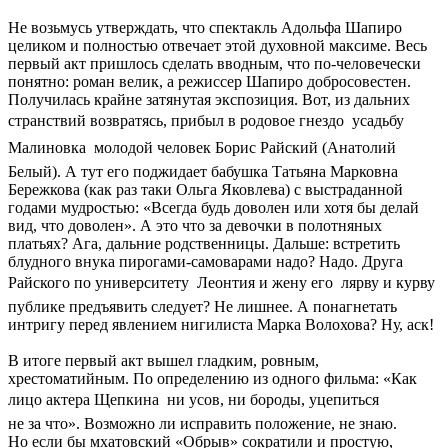
Не возьмусь утверждать, что спектакль Адольфа Шапиро
целиком и полностью отвечает этой духовной максиме. Весь
первый акт пришлось сделать вводным, что по-человечески
понятно: роман велик, а режиссер Шапиро добросовестен.
Получилась крайне затянутая экспозиция. Вот, из дальних
странствий возвратясь, прибыл в родовое гнездо  усадьбу
Малиновка  молодой человек Борис Райский (Анатолий
Белый). А тут его поджидает бабушка Татьяна Марковна
Бережкова (как раз таки Ольга Яковлева) с выстраданной
годами мудростью: «Всегда будь доволен или хотя бы делай
вид, что доволен». А это что за девочки в полотняных
платьях? Ага, дальние родственницы. Дальше: встретить
блудного внука пирогами-самоварами надо? Надо. Друга
Райского по университету  Леонтия и жену его  лярву и курву
публике предъявить следует? Не лишнее. А понагнетать
интригу перед явлением нигилиста Марка Волохова? Ну, аск!
В итоге первый акт вышел гладким, ровным,
хрестоматийным. По определению из одного фильма: «Как
лицо актера Щепкина  ни усов, ни бороды, уцепиться
не за что». Возможно ли исправить положение, не знаю.
Но если бы мхатовский «Обрыв» сократили и простую,