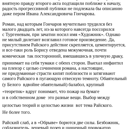
внятную правду второго акта подтащили поближе к началу,
радость прогрессивной публики не подлежала бы описанию
даже пером Ивана Александровича Гончарова.
Роман, над которым Гончаров мучительно трудился без
малого двадцать лет, из-за которого навсегда поссорился
с Тургеневым, при зачатии носил имя «Художник». Однако
не милый дилетант возглавил готовое произведение. Да,
присутствием Райского действие скрепляется, цементируется,
и все-таки роль Борису отведена межумочная, почти
комическая  так посторонний, вмешавшись в уличную драку,
принимает на себя тумаки с обеих сторон. Выехал инфантил
на пленэр с целью сочинения романа, а настоящие,
не придуманные страсти кипят поблизости и затягивают
самого Райского в пугающую отвесную темноту. Обаятельный
(у Белого  вдвойне обаятельный) балабол, крупный
«теоретик» вдруг понимает, что пожар на бумаге
и в собственном доме  это разные вещи. Выбор между
целостью теорий и целостью жизни  вот тема Райского.
Не более того.
Райский слаб, а в «Обрыве» борются две силы. Безбожник,
соблазнитель, дешевый позер и циничный провокатор