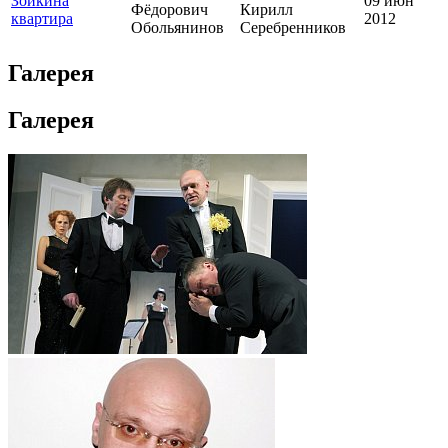
Зойкина
09 июн
Фёдорович
Кирилл
квартира
2012
Обольянинов
Серебренников
Галерея
Галерея