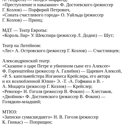
«Преступление и наказание» Ф. Достоевского (режиссер
Г. Козлов) — Порфирий Петрович,
«Соната счастливого города» О. Уайльда (режиссер
Г. Козлов) — Принц;
МДТ — Театр Европы:
«Король Лир» У. Шекспира (режиссер Л. Додин) — Шут;
Театр на Литейном:
«Лес» А. Островского (режиссер Г. Козлов) — Счастливцев;
Александринский театр:
«Сказание о царе Петре и убиенном сыне его Алексее»
Ф. Горенштейна (режиссер А. Галибин) — Царевич Алексей,
«P. S. капельмейстера Иоганнеса Крейслера, его автора
и их возлюбленной Юлии» Э. -Т. -А. Гофмана и В. -
А. Моцарта (режиссер Г. Козлов) — Крейслер;
«Ревизор» Н. Гоголя (режиссер В. Фокин) — Хлестаков,
«Двойник» Ф. Достоевского (режиссер В. Фокин) —
Голядкин-младший;
МТЮЗ:
«Записки сумасшедшего» Н. В. Гоголя (режиссер
К. Гинкас) — Поприщин;