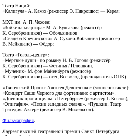
Театр Наций:
«Калигула» А. Камю (режиссер Э. Някрошюс) — Керея;
МХТ им. А. П. Чехова:
«Зойкина квартира» М. А. Булгакова (режиссёр
К. Серебренников) — Обольянинов,
«Свадьба Кречинского» А. Сухово-Кобылина (режиссёр
В. Мейкшанс) — Фёдор;
Театр «Гоголь-центр»:
«Мёртвые души» по роману Н. В. Гоголя (режиссёр
К. Серебренников) — Фетинья / Плюшкин,
«Мученик» М. фон Майенбурга (режиссёр
К. Серебренников) — отец Всеволод (преподаватель ОПК).
«Творческий Проект Алексея Девотченко» (моноспектакли):
«Концерт Саши Черного для фортепиано с артистом»,
«Дневник провинциала в Петербурге» (режиссер Г. Козлов);
«Эпитафия», «Песни западных славян», «Пушкин. Театр.
Трагедия. Актер» (режиссер В. Михельсон).
Фильмография
.
Лауреат высшей театральной премии Санкт-Петербурга