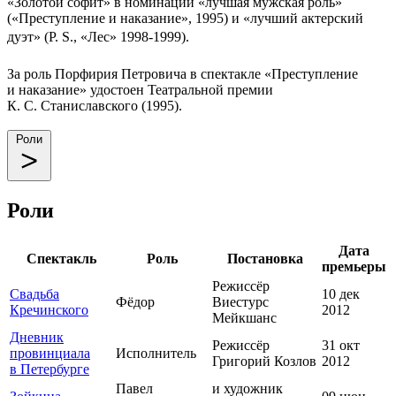
«Золотой софит» в номинации «лучшая мужская роль»
(«Преступление и наказание», 1995) и «лучший актерский
дуэт» (P. S., «Лес» 1998-1999).
За роль Порфирия Петровича в спектакле «Преступление
и наказание» удостоен Театральной премии
К. С. Станиславского (1995).
Роли
Роли
Дата
Спектакль
Роль
Постановка
премьеры
Режиссёр
Свадьба
10 дек
Фёдор
Виестурс
Кречинского
2012
Мейкшанс
Дневник
Режиссёр
31 окт
провинциала
Исполнитель
Григорий Козлов
2012
в Петербурге
Павел
и художник