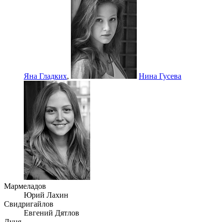
Яна Гладких
,
Нина Гусева
Мармеладов
Юрий Лахин
Свидригайлов
Евгений Дятлов
Дуня